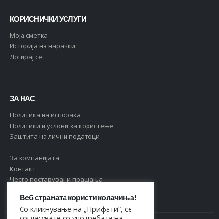
КОРИСНИЧКИ УСЛУГИ
Moja сметка
Историја на нарачки
Логирај се
ЗА НАС
Политика на испорака
Политики и услови за користење
Заштита на лични податоци
За компанијата
Контакт
Често поставувани прашања
Веб страната користи колачиња!
Со кликнување на „Прифати“, се
согласувате со употребата на