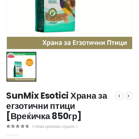
SunMix Esotici Храна за
егзотични птици
[Вреќичка 850гр]
( Нема критики сеуште. )
0
out of 5