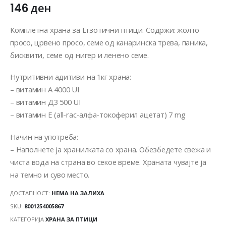
146
ден
Комплетна храна за Егзотични птици. Содржи: жолто
просо, црвено просо, семе од канаринска трева, паника,
бисквити, семе од нигер и ленено семе.
Нутритивни адитиви на 1кг храна:
– витамин А 4000 UI
– витамин Д3 500 UI
– витамин Е (all-rac-алфа-токоферил ацетат) 7 mg
Начин на употреба:
– Наполнете ја хранилката со храна. Обезбедете свежа и
чиста вода на страна во секое време. Храната чувајте ја
на темно и суво место.
ДОСТАПНОСТ:
НЕМА НА ЗАЛИХА
SKU:
8001254005867
КАТЕГОРИЈА
ХРАНА ЗА ПТИЦИ