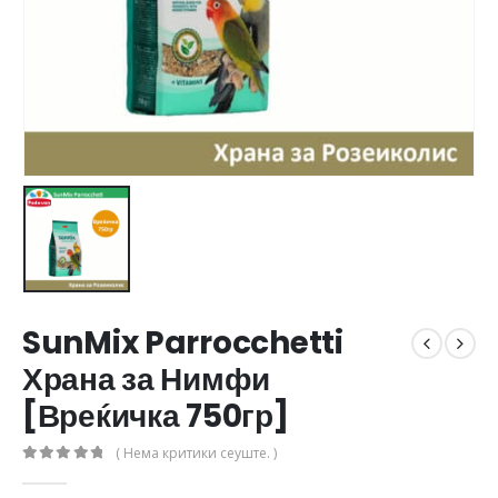
SunMix Parrocchetti
Храна за Нимфи
[Вреќичка 750гр]
( Нема критики сеуште. )
0
out of 5