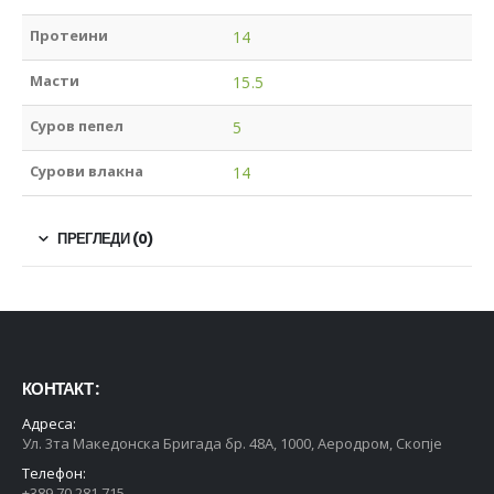
Протеини
14
Масти
15.5
Суров пепел
5
Сурови влакна
14
ПРЕГЛЕДИ (0)
КОНТАКТ :
Адреса:
Ул. 3та Македонска Бригада бр. 48А, 1000, Аеродром, Скопје
Телефон:
+389 70 281 715