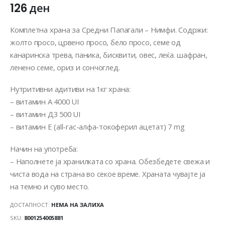
126
ден
Комплетна храна за Средни Папагали – Нимфи. Содржи:
жолто просо, црвено просо, бело просо, семе од
канаринска трева, паника, бисквити, овес, леќа. шафран,
ленено семе, ориз и сончоглед.
Нутритивни адитиви на 1кг храна:
– витамин А 4000 UI
– витамин Д3 500 UI
– витамин Е (all-rac-алфа-токоферил ацетат) 7 mg
Начин на употреба:
– Наполнете ја хранилката со храна. Обезбедете свежа и
чиста вода на страна во секое време. Храната чувајте ја
на темно и суво место.
ДОСТАПНОСТ:
НЕМА НА ЗАЛИХА
SKU:
8001254005881