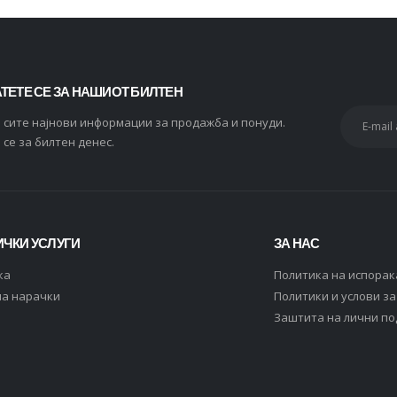
ТЕТЕ СЕ ЗА НАШИОТ БИЛТЕН
и сите најнови информации за продажба и понуди.
 се за билтен денес.
ЧКИ УСЛУГИ
ЗА НАС
ка
Политика на испорак
на нарачки
Политики и услови з
Заштита на лични п