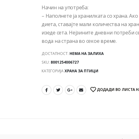
Начин на употреба:
– Наполнете ја хранилката со храна. Ако
диета, ставајте мали количества на хран
изеде сета. Нејзините дневни потреби с
вода на страна во секое време.
ДОСТАПНОСТ:
НЕМА НА ЗАЛИХА
SKU:
8001254006727
КАТЕГОРИЈА
ХРАНА ЗА ПТИЦИ
ДОДАДИ ВО ЛИСТА Н