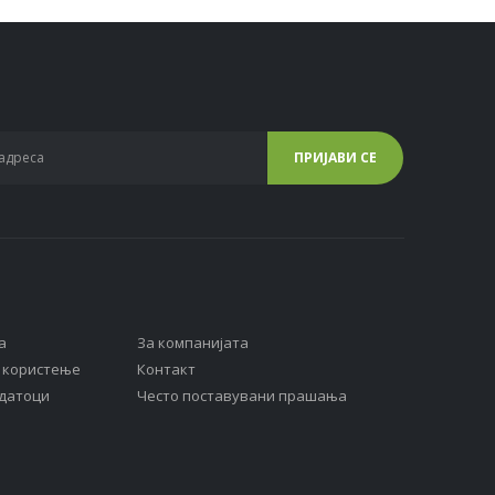
а
За компанијата
а користење
Контакт
одатоци
Често поставувани прашања