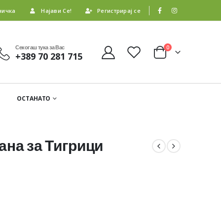
ничка
Најави Се!
Регистрирај се
Секогаш тука за Вас
0
+389 70 281 715
ОСТАНАТО
ана за Тигрици