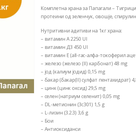
Комплетна храна за Папагали – Тигрици
протеини од зеленчук, овошје, спирулина,
Нутритивни адитиви на 1кг храна:
– витамин А 2250 UI
– витамин Д3 450 UI
– витамин Е (all-rac-алфа-токоферил аце
– железо (железо (II) карбонат) 48 mg
– јод (калиум јодид) 0,15 mg
– бакар (бакар(II) сулфат пентахидрат) 4
– цинк (цинк оксид) 29,5 mg
– селен (натриум селенит) 0,05 mg
– DL-метионин (3c301) 1,5 g
– L-лизин (3.2.3) 3,6 g
– Бои
– Антиоксиданси