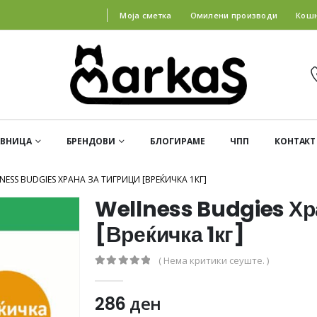
Моја сметка
Омилени производи
Кош
АВНИЦА
БРЕНДОВИ
БЛОГИРАМЕ
ЧПП
КОНТАКТ
NESS BUDGIES ХРАНА ЗА ТИГРИЦИ [ВРЕЌИЧКА 1КГ]
Wellness Budgies Хр
[Вреќичка 1кг]
( Нема критики сеуште. )
0
out of 5
286
ден