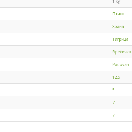
1 kg
Птици
Храна
Тигрица
Вреќичка
Padovan
12.5
5
7
7