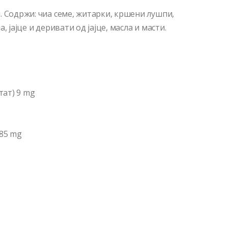
. Содржи: чиа семе, житарки, кршени лушпи,
 јајце и деривати од јајце, масла и масти.
тат) 9 mg
,85 mg