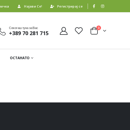
ничка
Најави Се!
Регистрирај се
Секогаш тука за Вас
0
+389 70 281 715
ОСТАНАТО