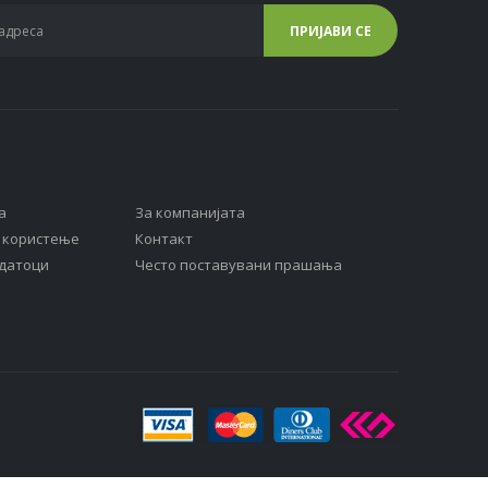
а
За компанијата
а користење
Контакт
одатоци
Често поставувани прашања