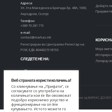
Адреса:
Добијте г
Ул. 3та Македонска Бригада бр. 48А, 1000,
Пријавете
Аеродром, Скопје
Телефон:
+389 70 281 715
e-mail:
contact@markas.mk
КОРИСНИ
Регистриран во Централен Регистар на
Moja смет
РСМ, ЕДБ 4044021518150.
Историја 
СЛЕДЕТЕ НЕ НА:
Логирај се
Веб страната користи колачиња!
Со кликнување на „Прифати“, се
согласувате со употребата на
колачињата кои ќе Ви овозможат
© Copyright 2021. Сите права се задржани од МАРКАС ДООЕЛ 
подобро корисничко ускуство и
функционирање на on-line
купувањето. Истото можете го