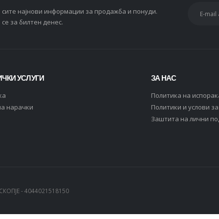
и сите најнови информации за продажба и понуди.
 се за билтен денес.
ЧКИ УСЛУГИ
ЗА НАС
ка
Политика на испорак
на нарачки
Политики и услови з
Заштита на лични п
СКОПЈЕ - 4044021518150