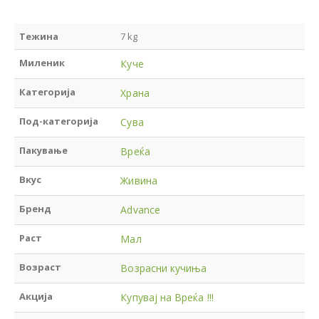
Тежина
7 kg
Миленик
Куче
Категорија
Храна
Под-категорија
Сува
Пакување
Вреќа
Вкус
Живина
Бренд
Advance
Раст
Мал
Возраст
Возрасни кучиња
Акција
Купувај на Вреќа !!!