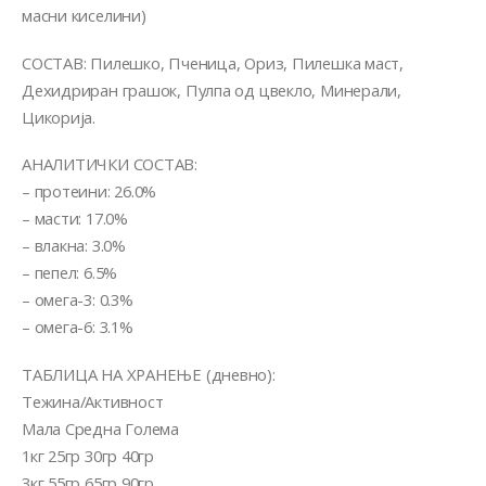
масни киселини)
СОСТАВ: Пилешко, Пченица, Ориз, Пилешка маст,
Дехидриран грашок, Пулпа од цвекло, Минерали,
Цикорија.
АНАЛИТИЧКИ СОСТАВ:
– протеини: 26.0%
– масти: 17.0%
– влакна: 3.0%
– пепел: 6.5%
– омега-3: 0.3%
– омега-6: 3.1%
ТАБЛИЦА НА ХРАНЕЊЕ (дневно):
Тежина/Активност
Мала Средна Голема
1кг 25гр 30гр 40гр
3кг 55гр 65гр 90гр