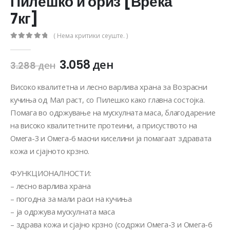
Пилешко и ориз [Вреќа
7кг]
( Нема критики сеуште. )
0
out of 5
3.058
ден
3.288
ден
Високо квалитетна и лесно варлива храна за Возрасни
кучиња од Мал раст, со Пилешко како главна состојка.
Помага во одржување на мускулната маса, благодарение
на високо квалитетните протеини, а присуството на
Омега-3 и Омега-6 масни киселини ја помагаат здравата
кожа и сјајното крзно.
ФУНКЦИОНАЛНОСТИ:
– лесно варлива храна
– погодна за мали раси на кучиња
– ја одржува мускулната маса
– здрава кожа и сјајно крзно (содржи Омега-3 и Омега-6