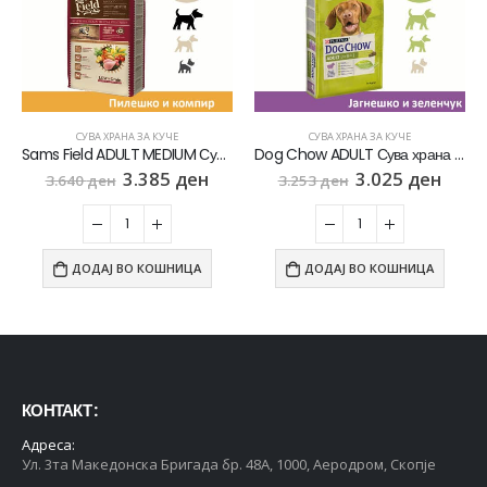
СУВА ХРАНА ЗА КУЧЕ
СУВА ХРАНА ЗА КУЧЕ
Sams Field ADULT MEDIUM Сува храна за Возрасни кучиња од Среден раст со Пилешко и компир [Вреќа 13кг]
Dog Chow ADULT Сува храна за Возрасни кучиња со Јагнешко [Вреќа 14кг]
3.385
ден
3.025
ден
3.640
ден
3.253
ден
ДОДАЈ ВО КОШНИЦА
ДОДАЈ ВО КОШНИЦА
КОНТАКТ :
Адреса:
Ул. 3та Македонска Бригада бр. 48А, 1000, Аеродром, Скопје