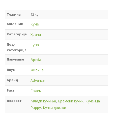
Тежина
12 kg
Миленик
Куче
Категорија
Храна
Под-
Сува
категорија
Пакување
Вреќа
Вкус
Живина
Бренд
Advance
Раст
Голем
Возраст
Млади кучиња
,
Бремени кучки
,
Кученца
Puppy
,
Кучки доилки