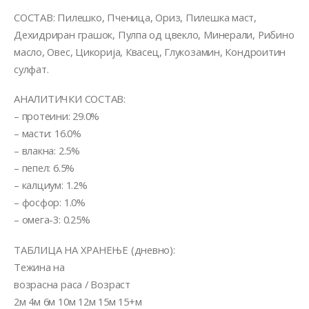
СОСТАВ: Пилешко, Пченица, Ориз, Пилешка маст,
Дехидриран грашок, Пулпа од цвекло, Минерали, Рибино
масло, Овес, Цикорија, Квасец, Глукозамин, Кондроитин
сулфат.
АНАЛИТИЧКИ СОСТАВ:
– протеини: 29.0%
– масти: 16.0%
– влакна: 2.5%
– пепел: 6.5%
– калциум: 1.2%
– фосфор: 1.0%
– омега-3: 0.25%
ТАБЛИЦА НА ХРАНЕЊЕ (дневно):
Тежина на
возрасна раса / Возраст
2м 4м 6м 10м 12м 15м 15+м