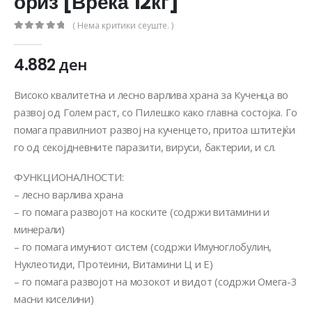
ориз [Вреќа 12кг]
( Нема критики сеуште. )
0
out of 5
4.882
ден
Високо квалитетна и лесно варлива храна за Кученца во
развој од Голем раст, со Пилешко како главна состојка. Го
помага правилниот развој на кученцето, притоа штитејќи
го од секојдневните паразити, вируси, бактерии, и сл.
ФУНКЦИОНАЛНОСТИ:
– лесно варлива храна
– го помага развојот на коските (содржи витамини и
минерали)
– го помага имуниот систем (содржи Имуноглобулин,
Нуклеотиди, Протеини, Витамини Ц и Е)
– го помага развојот на мозокот и видот (содржи Омега-3
масни киселини)