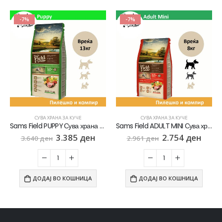
-7%
-7%
СУВА ХРАНА ЗА КУЧЕ
СУВА ХРАНА ЗА КУЧЕ
Sams Field PUPPY Сува храна за Кученца во раст со Пилешко и компир [Вреќа 13кг]
Sams Field ADULT MINI Сува храна за Возрасни кучиња од Мал раст со Пилешко и компир [Вреќа 8кг]
3.385
ден
2.754
ден
3.640
ден
2.961
ден
ДОДАЈ ВО КОШНИЦА
ДОДАЈ ВО КОШНИЦА