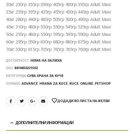
30кг 230гр 355гр 390гр 405гр 400гр 395гр Adult Maxi
35кг 255гр 395гр 435гр 455гр 450гр 445гр Adult Maxi
40кг 280гр 440гр 485гр 505гр 500гр 490гр Adult Maxi
45кг 310гр 480гр 530гр 550гр 545гр 535гр Adult Maxi
50кг 255гр 480гр 550гр 595гр 595гр 590гр Adult Maxi
60кг 295гр 550гр 630гр 680гр 680гр 675гр Adult Maxi
70кг 330гр 615гр 705гр 765гр 765гр 760гр Adult Maxi
ДОСТАПНОСТ:
НЕМА НА ЗАЛИХА
SKU:
8410650221502
КАТЕГОРИЈА
СУВА ХРАНА ЗА КУЧЕ
ОЗНАКИ:
ADVANCE
,
HRANA ZA KUCE
,
KUCE
,
ONLINE
,
PETSHOP
ДОДАДИ ВО ЛИСТА НА ЖЕЛБИ
ДОПОЛНИТЕЛНИ ИНФОРМАЦИИ