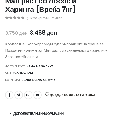
Мал раст со Лосос и
Харинга [Вреќа 7кг]
( Нема критики сеуште. )
0
out of 5
3.488
ден
3.750
ден
Комплетна Супер-премиум сува хипоалергена храна за
Возрасни кучиња од Мал раст, со свиленкасто крзно кое
бара посебна нега.
ДОСТАПНОСТ:
НЕМА НА ЗАЛИХА
SKU:
8595602520244
КАТЕГОРИЈА
СУВА ХРАНА ЗА КУЧЕ
ДОДАДИ ВО ЛИСТА НА ЖЕЛБИ
ДОПОЛНИТЕЛНИ ИНФОРМАЦИИ