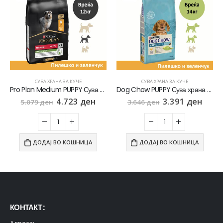
СУВА ХРАНА ЗА КУЧЕ
СУВА ХРАНА ЗА КУЧЕ
Pro Plan Medium PUPPY Сува храна за Кученца од Среден раст со Пилешко [Вреќа 12кг]
Dog Chow PUPPY Сува храна за Кученца со Пилешко [Вреќа 14кг]
4.723
ден
3.391
ден
5.079
ден
3.646
ден
ДОДАЈ ВО КОШНИЦА
ДОДАЈ ВО КОШНИЦА
КОНТАКТ :
Адреса: