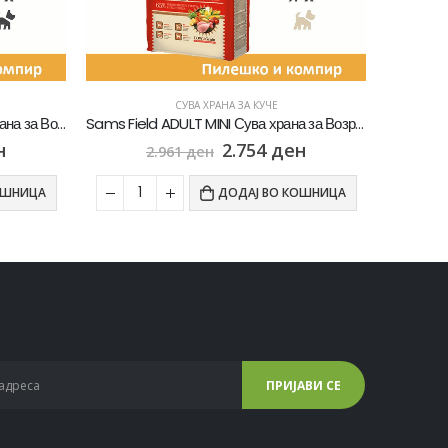
СУВА ХРАНА ЗА КУЧЕ
Sams Field ADULT LARGE Сува храна за Возрасни кучиња од Голем раст со Пилешко и компир [Вреќа 13кг]
Sams Field ADULT MINI Сува храна за Возрасни кучиња од Мал раст со Пилешко и компир [Вреќа 8кг]
н
2.754
ден
2.961
ден
ОШНИЦА
ДОДАЈ ВО КОШНИЦА