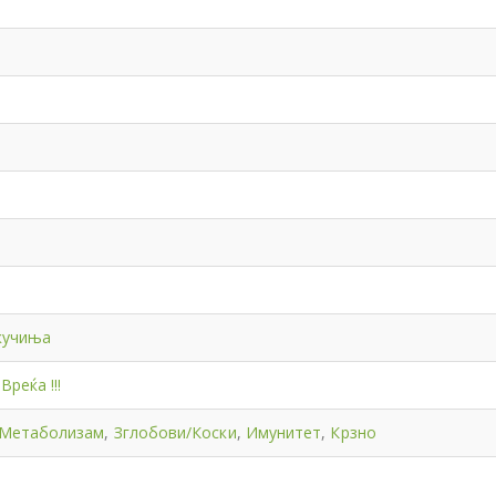
кучиња
Вреќа !!!
/Метаболизам
,
Зглобови/Коски
,
Имунитет
,
Крзно