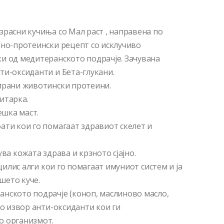
зрасни кучиња со Мал раст , направена по
оно-протеински рецепт со исклучиво
и од медитеранското подрачје. Зачувана
ти-оксиданти и Бета-глукани.
рирани животински протеини.
итарка.
ешка маст.
ати кои го помагаат здравиот скелет и
ва кожата здрава и крзното сјајно.
ацилис алги кои го помагаат имуниот систем и ја
шето куче.
нското подрачје (коноп, маслиново масло,
ко извор анти-оксиданти кои ги
о организмот.