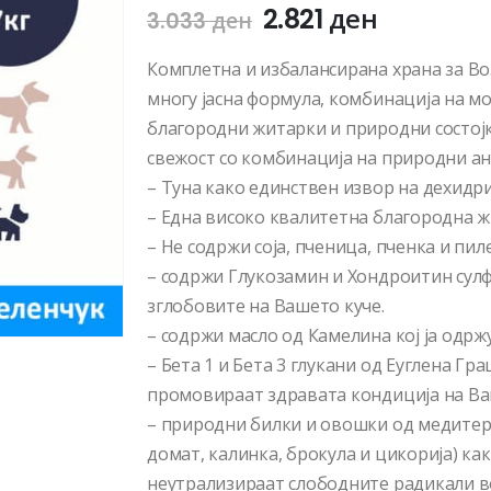
2.821
ден
3.033
ден
Комплетна и избалансирана храна за Во
многу јасна формула, комбинација на м
благородни житарки и природни состојк
свежост со комбинација на природни ан
– Туна како единствен извор на дехид
– Една високо квалитетна благородна ж
– Не содржи соја, пченица, пченка и пил
– содржи Глукозамин и Хондроитин сулф
зглобовите на Вашето куче.
– содржи масло од Камелина кој ја одржу
– Бета 1 и Бета 3 глукани од Еуглена Гр
промовираат здравата кондиција на Ва
– природни билки и овошки од медитера
домат, калинка, брокула и цикорија) ка
неутрализираат слободните радикали в