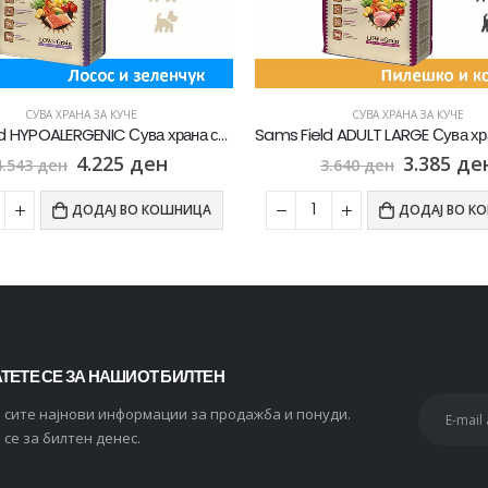
СУВА ХРАНА ЗА КУЧЕ
СУВА ХРАНА ЗА КУЧЕ
Sams Field HYPOALERGENIC Сува храна со Лосос и компир [Вреќа 13кг]
4.225
ден
3.385
де
4.543
ден
3.640
ден
ДОДАЈ ВО КОШНИЦА
ДОДАЈ ВО К
ТЕТЕ СЕ ЗА НАШИОТ БИЛТЕН
и сите најнови информации за продажба и понуди.
 се за билтен денес.