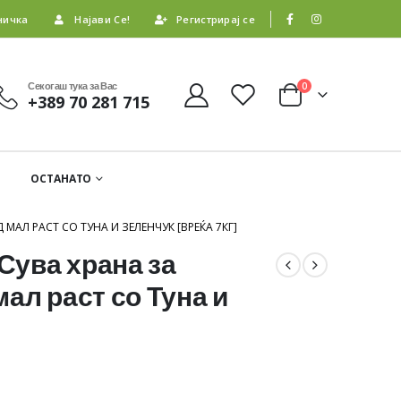
ничка
Најави Се!
Регистрирај се
Секогаш тука за Вас
0
+389 70 281 715
ОСТАНАТО
МАЛ РАСТ СО ТУНА И ЗЕЛЕНЧУК [ВРЕЌА 7КГ]
 Сува храна за
ал раст со Туна и