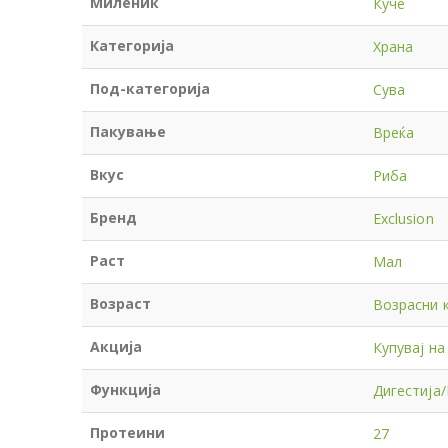
Миленик
Куче
Категорија
Храна
Под-категорија
Сува
Пакување
Вреќа
Вкус
Риба
Бренд
Exclusion
Раст
Мал
Возраст
Возрасни 
Акција
Купувај на 
Функција
Дигестија
Протеини
27