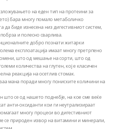
ожувањето на еден тип на протеини за
уѓето) бара многу помало метаболичко
а да биде изнесена низ дигестивниот систем,
 побрза и полесно сварлива.
ионалните добро познати житарки
 голема експлоатација имаат многу претрпено
ромени, што од мешање на сорти, што од
олеми количества на глутен, кој е класичен
елна реакција на осетлив стомак.
ваа мана поради многу пониските количини на
о се од нашето поднебје, на кое сме веќе
ат анти-оксиданти кои ги неутрализираат
помагаат многу процеси во дигестивниот
ие се природен извор на витамини и минерали,
истем.