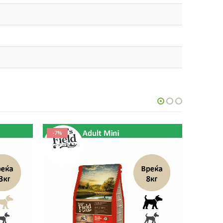
-7%
-7%