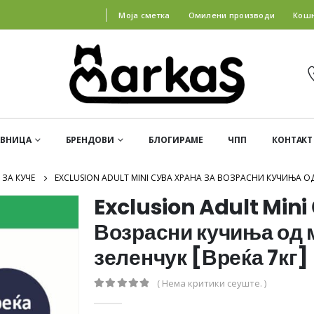
Моја сметка
Омилени производи
Кош
АВНИЦА
БРЕНДОВИ
БЛОГИРАМЕ
ЧПП
КОНТАКТ
 ЗА КУЧЕ
EXCLUSION ADULT MINI СУВА ХРАНА ЗА ВОЗРАСНИ КУЧИЊА ОД 
Exclusion Adult Mini
Возрасни кучиња од м
зеленчук [Вреќа 7кг]
( Нема критики сеуште. )
0
out of 5