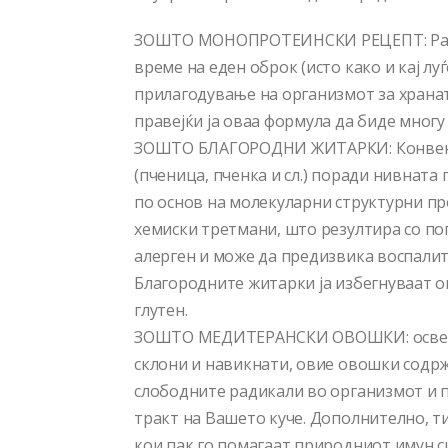
ЗОШТО МОНОПРОТЕИНСКИ РЕЦЕПТ: Разл
време на еден оброк (исто како и кај л
прилагодување на организмот за хранат
правејќи ја оваа формула да биде многу
ЗОШТО БЛАГОРОДНИ ЖИТАРКИ: Конвенц
(пченица, пченка и сл.) поради нивната
по основ на молекуларни структурни п
хемиски третмани, што резултира со пог
алерген и може да предизвика воспалит
Благородните житарки ја избегнуваат о
глутен.
ЗОШТО МЕДИТЕРАНСКИ ОВОШКИ: освен шт
склони и навикнати, овие овошки содрж
слободните радикали во организмот и 
тракт на Вашето куче. Дополнително, т
кои пак го помагаат природниот имун с