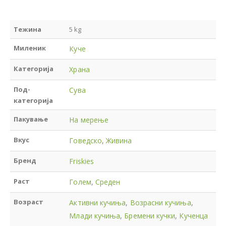
Тежина
5 kg
Миленик
Куче
Категорија
Храна
Под-
Сува
категорија
Пакување
На мерење
Вкус
Говедско
,
Живина
Бренд
Friskies
Раст
Голем
,
Среден
Возраст
Активни кучиња
,
Возрасни кучиња
,
Млади кучиња
,
Бремени кучки
,
Кученца