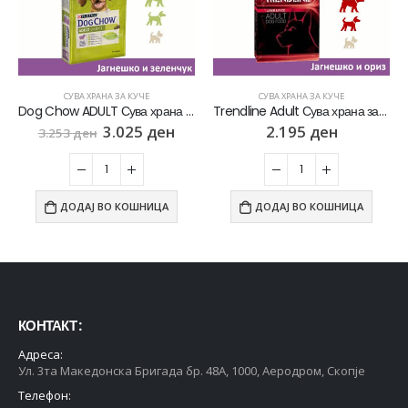
СУВА ХРАНА ЗА КУЧЕ
СУВА ХРАНА ЗА КУЧЕ
Dog Chow ADULT Сува храна за Возрасни кучиња со Јагнешко [Вреќа 14кг]
Trendline Adult Сува храна за Возрасни кучиња со Јагнешко и ориз [Вреќа 15кг]
3.025
ден
2.195
ден
3.253
ден
ДОДАЈ ВО КОШНИЦА
ДОДАЈ ВО КОШНИЦА
КОНТАКТ :
Адреса:
Ул. 3та Македонска Бригада бр. 48А, 1000, Аеродром, Скопје
Телефон: