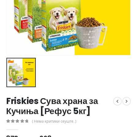
Friskies Сува храна за
Кучиња [Рефус 5кг]
( Нема критики сеуште. )
0
out of 5