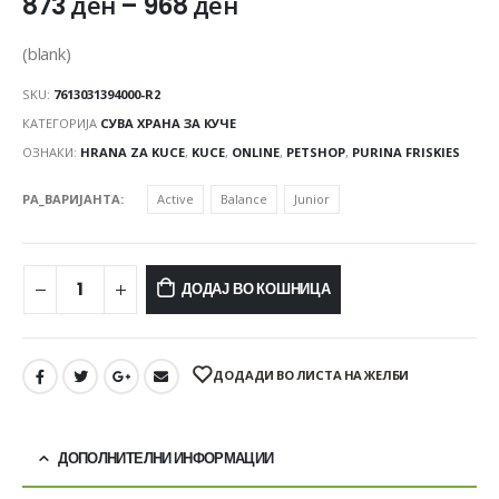
873
ден
–
968
ден
(blank)
SKU:
7613031394000-R2
КАТЕГОРИЈА
СУВА ХРАНА ЗА КУЧЕ
ОЗНАКИ:
HRANA ZA KUCE
,
KUCE
,
ONLINE
,
PETSHOP
,
PURINA FRISKIES
PA_ВАРИЈАНТА
Active
Balance
Junior
ДОДАЈ ВО КОШНИЦА
ДОДАДИ ВО ЛИСТА НА ЖЕЛБИ
ДОПОЛНИТЕЛНИ ИНФОРМАЦИИ