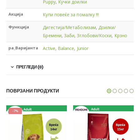
Puppy
,
Кучки доилки
Акција
Купи повеќе за помалку !!!
Функција
Дигестија/Метаболизам
,
Доилки/
Бремени
,
Заби
,
Зглобови/Коски
,
Крзно
pa_Варијанта
Active
,
Balance
,
Junior
ПРЕГЛЕДИ (0)
ПОВРЗАНИ ПРОДУКТИ
-7%