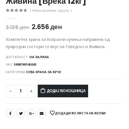
Живина [Вреќа 12кг]
( Нема критики сеуште. )
0
out of 5
2.656
ден
3.125
ден
Комплетна храна за возрасни кучиња направена од
природни состојки со вкус на Говедско и Живина.
ДОСТАПНОСТ:
НА ЗАЛИХА
SKU:
5998749145043
КАТЕГОРИЈА
СУВА ХРАНА ЗА КУЧЕ
ДОДАЈ ВО КОШНИЦА
ДОДАДИ ВО ЛИСТА НА ЖЕЛБИ