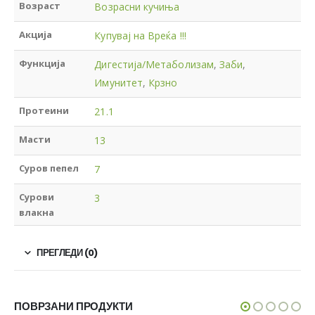
Возраст
Возрасни кучиња
Акција
Купувај на Вреќа !!!
Функција
Дигестија/Метаболизам
,
Заби
,
Имунитет
,
Крзно
Протеини
21.1
Масти
13
Суров пепел
7
Сурови
3
влакна
ПРЕГЛЕДИ (0)
ПОВРЗАНИ ПРОДУКТИ