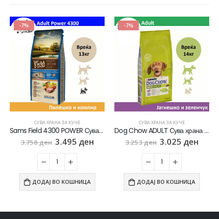
-7%
-7%
СУВА ХРАНА ЗА КУЧЕ
СУВА ХРАНА ЗА КУЧЕ
Sams Field 4300 POWER Сува храна за Активни кучиња со Пилешко и компир [Вреќа 13кг]
Dog Chow ADULT Сува храна за Возрасни кучиња со Јагнешко [Вреќа 14кг]
3.495
ден
3.025
ден
3.758
ден
3.253
ден
ДОДАЈ ВО КОШНИЦА
ДОДАЈ ВО КОШНИЦА