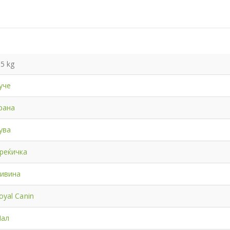
,5 kg
уче
рана
ува
реќичка
ивина
oyal Canin
ал