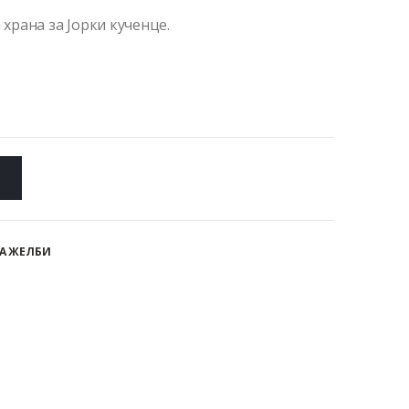
 храна за Јорки кученце.
А ЖЕЛБИ