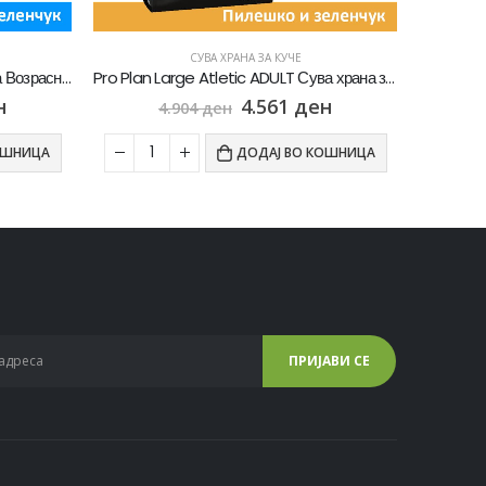
СУВА ХРАНА ЗА КУЧЕ
Pro Plan Large Atletic ADULT Сува храна за Активни кучиња со Пилешко [Вреќа 14кг]
Dog Chow ADULT Сува храна за Возрасни кучиња со Јагнешко [Вреќа 14кг]
н
3.025
ден
3.253
ден
ОШНИЦА
ДОДАЈ ВО КОШНИЦА