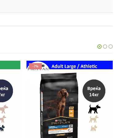
-7%
-15%