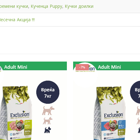
ремени кучки
,
Кученца Puppy
,
Кучки доилки
есечна Акција !!!
-7%