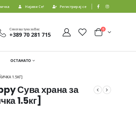
ничка
Најави Се!
Регистрирај се
Секогаш тука за Вас
0
+389 70 281 715
ОСТАНАТО
ЌИЧКА 1.5КГ]
ppy Сува храна за
чка 1.5кг]