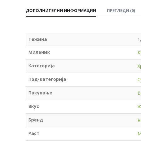
ДОПОЛНИТЕЛНИ ИНФОРМАЦИИ
ПРЕГЛЕДИ (0)
Тежина
1
Миленик
К
Категорија
Х
Под-категорија
С
Пакување
В
Вкус
Ж
Бренд
R
Раст
М