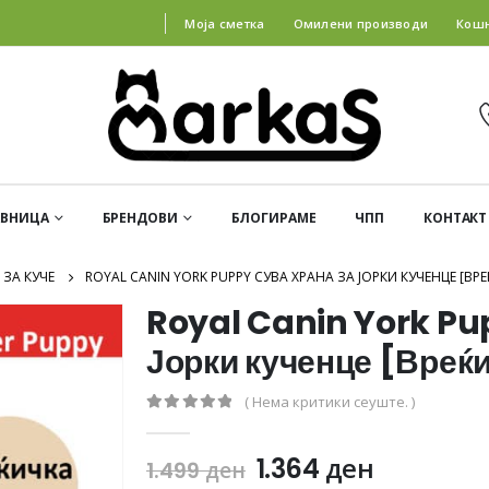
Моја сметка
Омилени производи
Кош
АВНИЦА
БРЕНДОВИ
БЛОГИРАМЕ
ЧПП
КОНТАКТ
 ЗА КУЧЕ
ROYAL CANIN YORK PUPPY СУВА ХРАНА ЗА ЈОРКИ КУЧЕНЦЕ [ВРЕ
Royal Canin York Pu
Јорки кученце [Вреќи
( Нема критики сеуште. )
0
out of 5
1.364
ден
1.499
ден