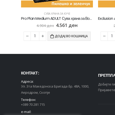
СУВА ХРАНА ЗА КУЧЕ
Pro Plan Medium ADULT Сува храна за Возрасни кучиња од Среден раст со Пилешко [Вреќа 14кг]
Exclusion Adult Mini Сува храна за Возрасни кучиња од мал раст со Пилешко и зеленчук [Вреќа 7кг]
н
2.531
ден
2.722
ден
ОШНИЦА
ДОДАЈ ВО КОШНИЦА
КОНТАКТ :
ПРЕТПЛА
Адреса:
Добијте г
Ул. 3та Македонска Бригада бр. 48А, 1000,
Пријавете
Аеродром, Скопје
Телефон:
+389 70 281 715
e-mail: