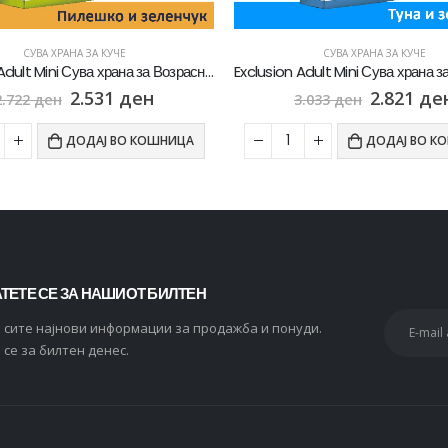
СУВА ХРАНА ЗА КУЧЕ
СУВА ХРАНА ЗА КУЧЕ
Exclusion Adult Mini Сува храна за Возрасни кучиња од мал раст со Туна и зеленчук [Вреќа 7кг]
2.821
ден
4.561
де
3.033
ден
4.904
ден
ДОДАЈ ВО КОШНИЦА
ДОДАЈ ВО К
ТЕТЕ СЕ ЗА НАШИОТ БИЛТЕН
и сите најнови информации за продажба и понуди.
 се за билтен денес.