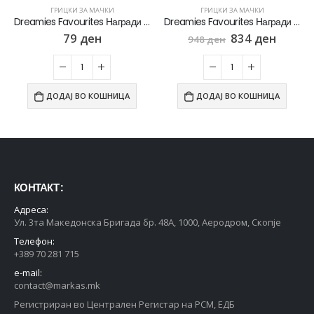
ГРИЦКИ ЗА МАЧКИ
ГРИЦКИ ЗА МАЧКИ
Dreamies Favourites Награди за мачки со вкус на Сирење [Кесичка 60гр]
Dreamies Favourites Награди за мачки со 4 разликни вкуса [сет 12x Кесичка 60гр]
79
ден
834
ден
948
ден
ДОДАЈ ВО КОШНИЦА
ДОДАЈ ВО КОШНИЦА
КОНТАКТ :
Адреса:
Ул. 3та Македонска Бригада бр. 48А, 1000, Аеродром, Скопје
Телефон:
+389 70 281 715
e-mail:
contact@markas.mk
Регистриран во Централен Регистар на РСМ, ЕДБ