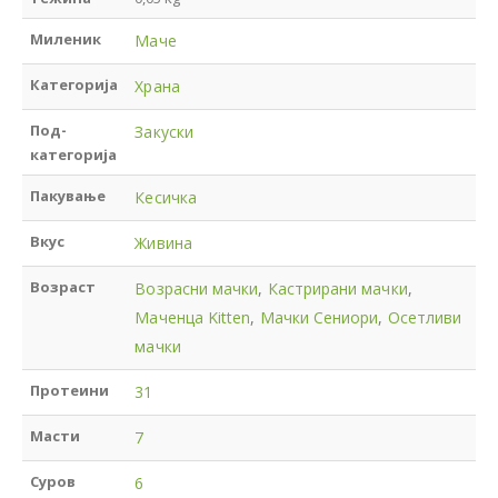
Миленик
Маче
Категорија
Храна
Под-
Закуски
категорија
Пакување
Кесичка
Вкус
Живина
Возраст
Возрасни мачки
,
Кастрирани мачки
,
Маченца Kitten
,
Мачки Сениори
,
Осетливи
мачки
Протеини
31
Масти
7
Суров
6