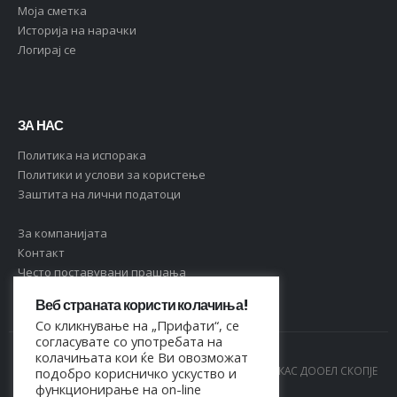
Moja сметка
Историја на нарачки
Логирај се
ЗА НАС
Политика на испорака
Политики и услови за користење
Заштита на лични податоци
За компанијата
Контакт
Често поставувани прашања
Веб страната користи колачиња!
Со кликнување на „Прифати“, се
согласувате со употребата на
колачињата кои ќе Ви овозможат
© Copyright 2021. Сите права се задржани од МАРКАС ДООЕЛ СКОПЈЕ
подобро корисничко ускуство и
функционирање на on-line
- 4044021518150