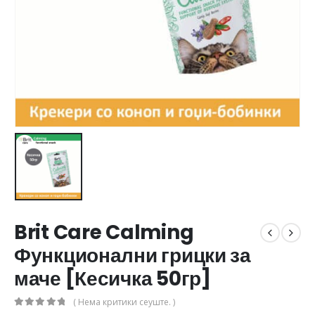
Brit Care Calming
Функционални грицки за
маче [Кесичка 50гр]
( Нема критики сеуште. )
0
out of 5