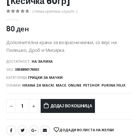
[Кесичка 60гр]
( Нема критики сеуште. )
0
out of 5
80
ден
Дополнителна храна за возрасни мачки, со вкус на
Пилешко, Дроб и Мисирка.
ДОСТАПНОСТ:
НА ЗАЛИХА
SKU:
3858890176933
КАТЕГОРИЈА
ГРИЦКИ ЗА МАЧКИ
ОЗНАКИ:
HRANA ZA MACKI
,
MACE
,
ONLINE
,
PETSHOP
,
PURINA FELIX
ДОДАЈ ВО КОШНИЦА
ДОДАДИ ВО ЛИСТА НА ЖЕЛБИ