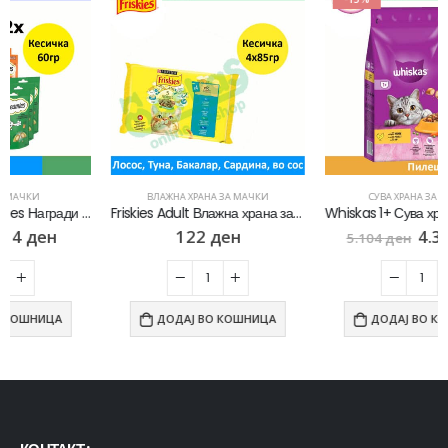
ВЛАЖНА ХРАНА ЗА МАЧКИ
СУВА ХРАНА ЗА МАЧКИ
Friskies Adult Влажна храна за Возрасни мачки со Лосос, Туна, Бакалар, Сардина во сос [Кесичка 4×85гр]
Whiskas 1+ Сува храна за Возрасни мачки со Пилешко и зеленчук [Вреќа 14кг]
122
ден
4.338
ден
5.104
ден
ДОДАЈ ВО КОШНИЦА
ДОДАЈ ВО КОШНИЦА