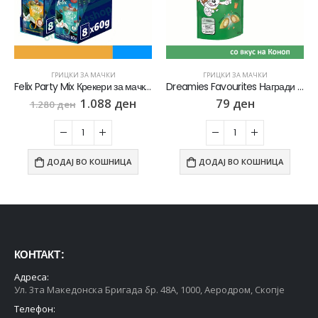
ГРИЦКИ ЗА МАЧКИ
ГРИЦКИ ЗА МАЧКИ
Felix Party Mix Крекери за мачки [сет 16х Кесичка 60гр]
Dreamies Favourites Награди за мачки со вкус на Коноп [Кесичка 60гр]
1.088
ден
79
ден
1.280
ден
ДОДАЈ ВО КОШНИЦА
ДОДАЈ ВО КОШНИЦА
КОНТАКТ :
Адреса:
Ул. 3та Македонска Бригада бр. 48А, 1000, Аеродром, Скопје
Телефон: