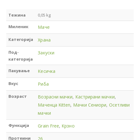
Тежина
0,05 kg
Миленик
Маче
Категорија
Храна
Под-
Закуски
категорија
Пакување
Кесичка
Вкус
Риба
Возраст
Возрасни мачки
,
Кастрирани мачки
,
Маченца Kitten
,
Мачки Сениори
,
Осетливи
мачки
Функција
Grain Free
,
Крзно
Протеини
26