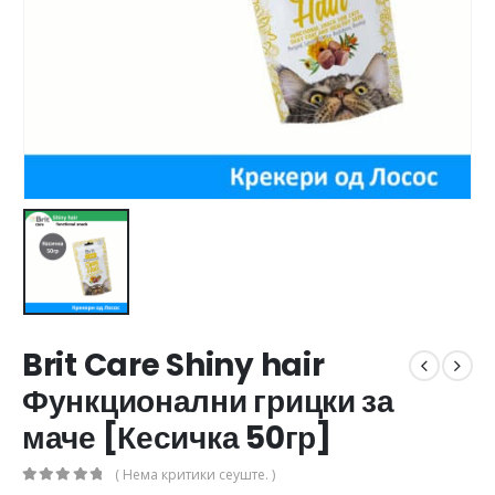
Brit Care Shiny hair
Функционални грицки за
маче [Кесичка 50гр]
( Нема критики сеуште. )
0
out of 5