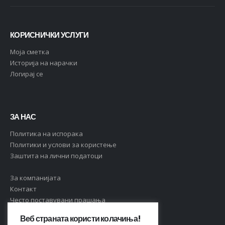
КОРИСНИЧКИ УСЛУГИ
Moja сметка
Историја на нарачки
Логирај се
ЗА НАС
Политика на испорака
Политики и услови за користење
Заштита на лични податоци
За компанијата
Контакт
Често поставувани прашања
Веб страната користи колачиња!