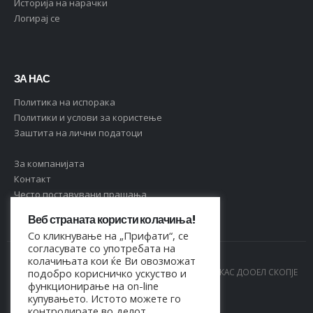
Историја на нарачки
Логирај се
ЗА НАС
Политика на испорака
Политики и услови за користење
Заштита на лични податоци
За компанијата
Контакт
Често поставувани прашања
Веб страната користи колачиња!
Со кликнување на „Прифати“, се
согласувате со употребата на
колачињата кои ќе Ви овозможат
© Copyright 2021. Сите права се задржани од МАРКАС ДООЕЛ СКОПЈЕ
подобро корисничко ускуство и
функционирање на on-line
- 4044021518150
купувањето. Истото можете го
контролирате во делот