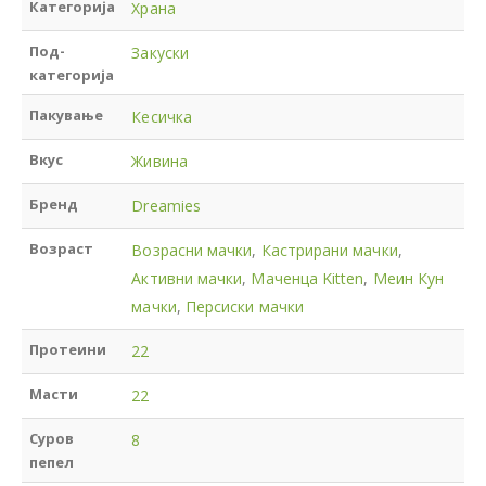
Категорија
Храна
Под-
Закуски
категорија
Пакување
Кесичка
Вкус
Живина
Бренд
Dreamies
Возраст
Возрасни мачки
,
Кастрирани мачки
,
Активни мачки
,
Маченца Kitten
,
Меин Кун
мачки
,
Персиски мачки
Протеини
22
Масти
22
Суров
8
пепел