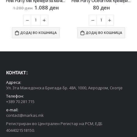
Felix Party Mix Крекери за мачки [сет 16х Кесичка 60гр]
Felix Party Ocean Mix Крекери за мачки со Лосос, Бакалар и Пастрмка [Кесичка 60гр]
1.088
ден
80
ден
1.280
ден
ДОДАЈ ВО КОШНИЦА
ДОДАЈ ВО КОШНИЦА
КОНТАКТ :
Адреса:
Ул. 3та Македонска Бригада бр. 48А, 1000, Аеродром, Скопје
Телефон:
+389 70 281 715
e-mail:
contact@markas.mk
Регистриран во Централен Регистар на РСМ, ЕДБ
4044021518150.