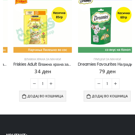
ВЛАЖНА ХРАНА ЗА МАЧКИ
ГРИЦКИ ЗА МАЧКИ
Friskies Adult Влажна храна за Возрасни мачки со Пилешко во сос [Кесичка 85]
Dreamies Favourites Награди за мачки со вкус на Коноп [Кесичка 60гр]
34
ден
79
ден
ДОДАЈ ВО КОШНИЦА
ДОДАЈ ВО КОШНИЦА