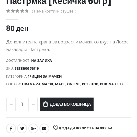
Пастрмка [Кесичка 60гр]
( Нема критики сеуште. )
0
out of 5
80
ден
Дополнителна храна за возрасни мачки, со вкус на Лосос,
Бакалар и Пастрмка.
ДОСТАПНОСТ:
НА ЗАЛИХА
SKU:
3858890176919
КАТЕГОРИЈА
ГРИЦКИ ЗА МАЧКИ
ОЗНАКИ:
HRANA ZA MACKI
,
MACE
,
ONLINE
,
PETSHOP
,
PURINA FELIX
ДОДАЈ ВО КОШНИЦА
ДОДАДИ ВО ЛИСТА НА ЖЕЛБИ