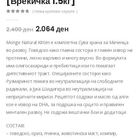
[Вреќичка 1.5кг]
( Нема критики сеуште. )
0
out of 5
2.064
ден
2.400
ден
Monge Natural Kitten е комплетна Сува храна за Маченца
во развој. Говедско како главна состојка е главен извор на
протеини, лесно варливо и многу вкусно. Во формулата
има олигосахариди и пребиотици кои го помагаат
дигестивниот тракт. Специјалните состојки како
Рузмаринот помага во неутрализација на слободните
радикали, а Јука Шидигера во неутрализација на
непријатните мириси. Рецептот содржи и масло од алги
кое е извор на DHA, за подршка на срцето и правилен
ментален развој. Не содржи вештачки бои и додатоци.
СОСТАВ:
– говедско, ориз, пченка, животинска маст, компир,