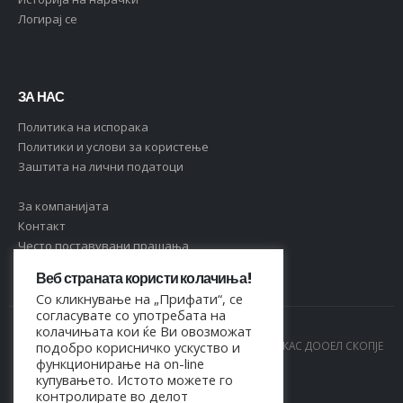
Логирај се
ЗА НАС
Политика на испорака
Политики и услови за користење
Заштита на лични податоци
За компанијата
Контакт
Често поставувани прашања
Веб страната користи колачиња!
Со кликнување на „Прифати“, се
согласувате со употребата на
колачињата кои ќе Ви овозможат
© Copyright 2021. Сите права се задржани од МАРКАС ДООЕЛ СКОПЈЕ
подобро корисничко ускуство и
функционирање на on-line
- 4044021518150
купувањето. Истото можете го
контролирате во делот