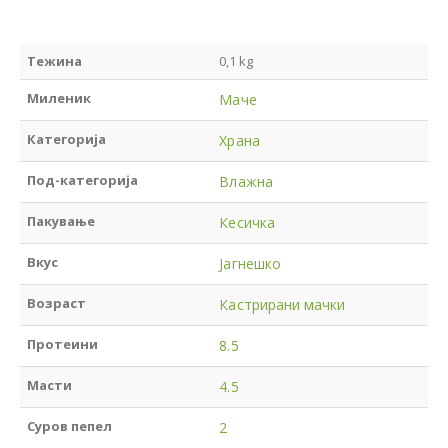
Тежина
0,1 kg
Миленик
Маче
Категорија
Храна
Под-категорија
Влажна
Пакување
Кесичка
Вкус
Јагнешко
Возраст
Кастрирани мачки
Протеини
8.5
Масти
4.5
Суров пепел
2