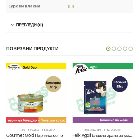
Сурови влакна
0.3
ПРЕГЛЕДИ (0)
ПОВРЗАНИ ПРОДУКТИ
ВЛАЖНА ХРАНА ЗА МАЧКИ
ВЛАЖНА ХРАНА ЗА МАЧКИ
Gourmet Gold Парчиња со Говедско и Пилешко во сос [Конзерва 85]
Felix Agail Влажна храна за мачки со Јагнешко во желе [Кесичка 85гр]