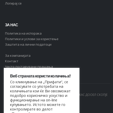
Логирај се
ЗА НАС
Политика на испорака
Политики и услови за користење
Заштита на лични податоци
За компанијата
Контакт
Често поставувани прашања
Веб страната користи колачиња!
Со кликнување на „Прифати“, се
согласувате со употребата на
колачињата кои ќе Ви овозможат
© Copyright 2021. Сите права се задржани од МАРКАС ДООЕЛ СКОПЈЕ
подобро корисничко ускуство и
функционирање на on-line
- 4044021518150
купувањето. Истото можете го
контролирате во делот