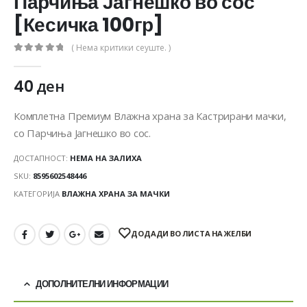
Парчиња Јагнешко во сос
[Кесичка 100гр]
( Нема критики сеуште. )
0
out of 5
40
ден
Комплетна Премиум Влажна храна за Кастрирани мачки,
со Парчиња Јагнешко во сос.
ДОСТАПНОСТ:
НЕМА НА ЗАЛИХА
SKU:
8595602548446
КАТЕГОРИЈА
ВЛАЖНА ХРАНА ЗА МАЧКИ
ДОДАДИ ВО ЛИСТА НА ЖЕЛБИ
ДОПОЛНИТЕЛНИ ИНФОРМАЦИИ