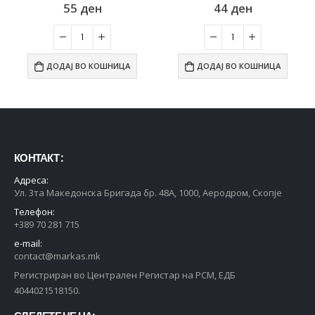
55
ден
44
ден
ДОДАЈ ВО КОШНИЦА
ДОДАЈ ВО КОШНИЦА
КОНТАКТ :
Адреса:
Ул. 3та Македонска Бригада бр. 48А, 1000, Аеродром, Скопје
Телефон:
+389 70 281 715
e-mail:
contact@markas.mk
Регистриран во Централен Регистар на РСМ, ЕДБ
4044021518150.