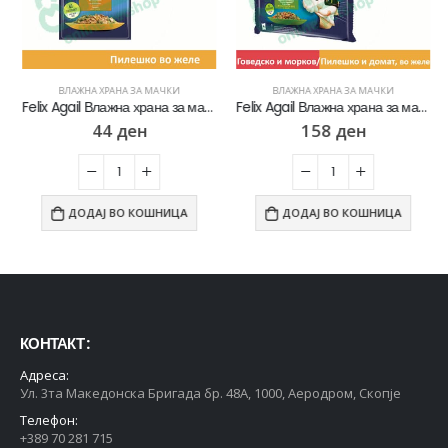
ВЛАЖНА ХРАНА ЗА МАЧКИ
ВЛАЖНА ХРАНА ЗА МАЧКИ
Felix Agail Влажна храна за мачки со Пилешко во желе [Кесичка 85гр]
Felix Agail Влажна храна за мачки со Говедско и морков/Пилешко и домат во желе [Кесичка 4×85гр]
44
ден
158
ден
ДОДАЈ ВО КОШНИЦА
ДОДАЈ ВО КОШНИЦА
КОНТАКТ :
Адреса:
Ул. 3та Македонска Бригада бр. 48А, 1000, Аеродром, Скопје
Телефон:
+389 70 281 715