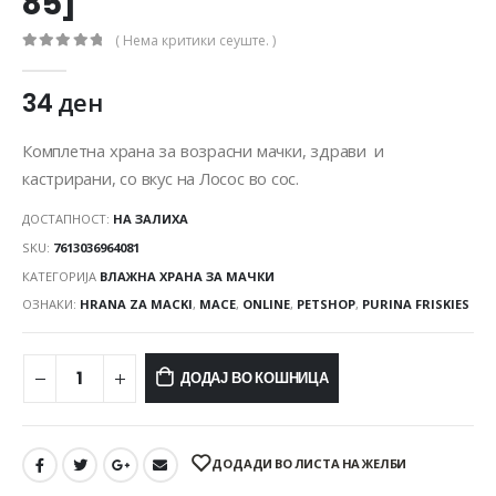
85]
( Нема критики сеуште. )
0
out of 5
34
ден
Комплетна храна за возрасни мачки, здрави и
кастрирани, со вкус на Лосос во сос.
ДОСТАПНОСТ:
НА ЗАЛИХА
SKU:
7613036964081
КАТЕГОРИЈА
ВЛАЖНА ХРАНА ЗА МАЧКИ
ОЗНАКИ:
HRANA ZA MACKI
,
MACE
,
ONLINE
,
PETSHOP
,
PURINA FRISKIES
ДОДАЈ ВО КОШНИЦА
ДОДАДИ ВО ЛИСТА НА ЖЕЛБИ