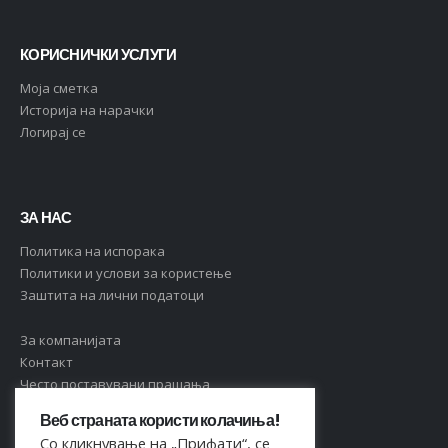
КОРИСНИЧКИ УСЛУГИ
Moja сметка
Историја на нарачки
Логирај се
ЗА НАС
Политика на испорака
Политики и услови за користење
Заштита на лични податоци
За компанијата
Контакт
Често поставувани прашања
Веб страната користи колачиња!
Со кликнување на „Прифати“, се