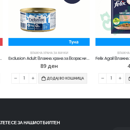
ВЛАЖНА ХРАНА ЗА МАЧКИ
ВЛАЖНА ХРАНА ЗА МАЧКИ
Exclusion Adult Влажна храна за Возрасни мачки со Туна пате [Конзерва 85гр]
89
ден
44
ден
ДОДАЈ ВО КОШНИЦА
ДОДАЈ ВО К
ТЕТЕ СЕ ЗА НАШИОТ БИЛТЕН