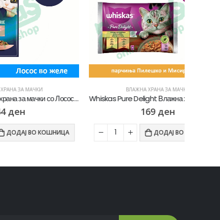
ВЛАЖНА ХРАНА ЗА МАЧКИ
Felix Agail Влажна храна за мачки со Лосос во желе [Кесичка 85гр]
Whiskas Pure Delight Влажна храна за Возрасни мачки со Парчиња Пилешко и Мисирка во желе [Кесичка 4×85гр]
169
ден
ОШНИЦА
ДОДАЈ ВО КОШНИЦА