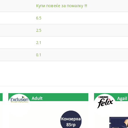
Купи повеќе за помалку !!!
6.5
2.5
2.1
0.1