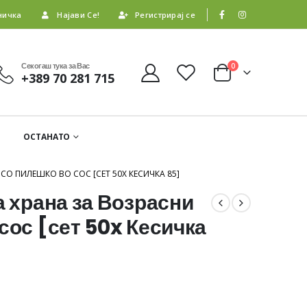
ничка
Најави Се!
Регистрирај се
Секогаш тука за Вас
0
+389 70 281 715
ОСТАНАТО
СО ПИЛЕШКО ВО СОС [СЕТ 50X КЕСИЧКА 85]
а храна за Возрасни
сос [сет 50x Кесичка