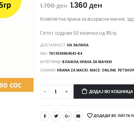
1.360
ден
1.700
ден
Комплетна храна за возрасни мачки, здр
Сетот содржи 50 кесички од 85гр.
ДОСТАПНОСТ:
НА ЗАЛИХА
SKU:
7613036964043-B4
КАТЕГОРИЈА
ВЛАЖНА ХРАНА ЗА МАЧКИ
ОЗНАКИ:
HRANA ZA MACKI
,
MACE
,
ONLINE
,
PETSHO
ДОДАЈ ВО КОШНИЦА
ДОДАДИ ВО ЛИСТА Н