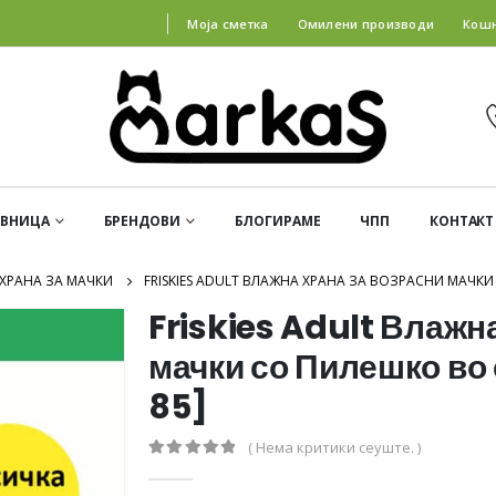
Моја сметка
Омилени производи
Кош
АВНИЦА
БРЕНДОВИ
БЛОГИРАМЕ
ЧПП
КОНТАКТ
ХРАНА ЗА МАЧКИ
FRISKIES ADULT ВЛАЖНА ХРАНА ЗА ВОЗРАСНИ МАЧКИ 
Friskies Adult Влажн
мачки со Пилешко во 
85]
( Нема критики сеуште. )
0
out of 5