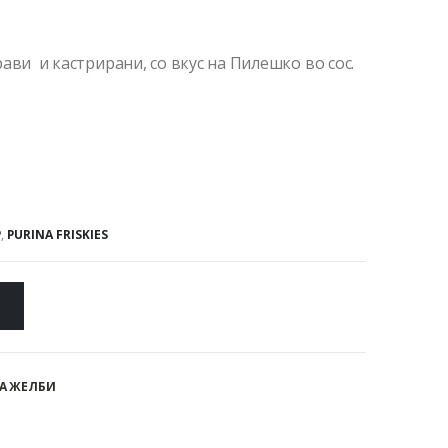
ави и кастрирани, со вкус на Пилешко во сос.
P
,
PURINA FRISKIES
А ЖЕЛБИ