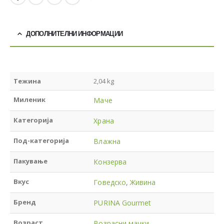
ДОПОЛНИТЕЛНИ ИНФОРМАЦИИ
Тежина
2,04 kg
Миленик
Маче
Категорија
Храна
Под-категорија
Влажна
Пакување
Конзерва
Вкус
Говедско
,
Живина
Бренд
PURINA Gourmet
Возраст
Возрасни мачки