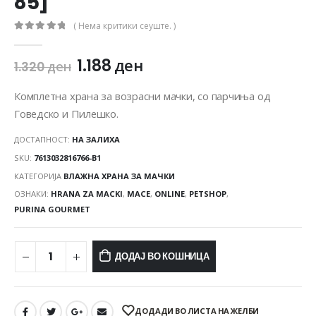
85]
( Нема критики сеуште. )
0
out of 5
1.188
ден
1.320
ден
Комплетна храна за возрасни мачки, со парчиња од
Говедско и Пилешко.
ДОСТАПНОСТ:
НА ЗАЛИХА
SKU:
7613032816766-B1
КАТЕГОРИЈА
ВЛАЖНА ХРАНА ЗА МАЧКИ
ОЗНАКИ:
HRANA ZA MACKI
,
MACE
,
ONLINE
,
PETSHOP
,
PURINA GOURMET
ДОДАЈ ВО КОШНИЦА
ДОДАДИ ВО ЛИСТА НА ЖЕЛБИ