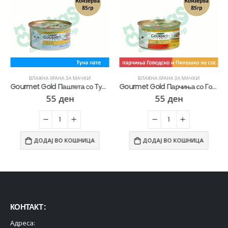
ВЛАЖНА ХРАНА ЗА МАЧКИ
ВЛАЖНА ХРАНА ЗА МАЧКИ
Gourmet Gold Паштета со Туна [Конзерва 85гр]
Gourmet Gold Парчиња со Говедско и Пилешко во сос [Конзерва 85]
55
ден
55
ден
ДОДАЈ ВО КОШНИЦА
ДОДАЈ ВО КОШНИЦА
КОНТАКТ :
Адреса: