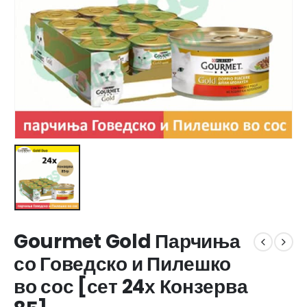
Gourmet Gold Парчиња
со Говедско и Пилешко
во сос [сет 24х Конзерва