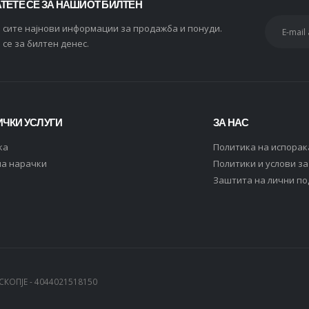
ТЕТЕ СЕ ЗА НАШИОТ БИЛТЕН
и сите најнови информации за продажба и понуди.
 се за билтен денес.
ЧКИ УСЛУГИ
ЗА НАС
ка
Политика на испорак
на нарачки
Политики и услови з
Заштита на лични п
СКОПЈЕ - 4044021518150