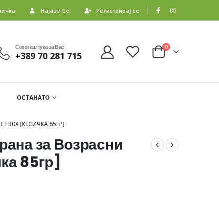
ничка
Најави Се!
Регистрирај се
Секогаш тука за Вас
0
+389 70 281 715
ОСТАНАТО
Т 30Х [КЕСИЧКА 85ГР]
рана за Возрасни
ка 85гр]