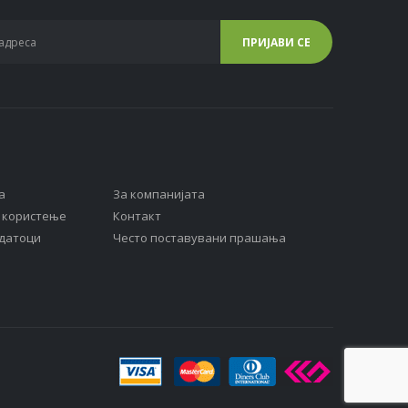
а
За компанијата
а користење
Контакт
одатоци
Често поставувани прашања