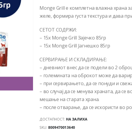
Monge Grill е комплетна влажна храна з
желе, формира густа текстура и дава пр
СЕТОТ СОДРЖИ:
– 15x Monge Grill Зајечко 85гр
– 15х Monge Grill Јагнешко 85гр
СЕРВИРАЊЕ И СКЛАДИРАЊЕ:
– дневниот внес да се подели во 2 обро
– големината на оброкот може да варира
– при сервирањето, да се понуди и свеж
– во случај да се менува храната, да се
мешање на старата храна.
– после отварање, да се искористи во ро
ДОСТАПНОСТ:
НА ЗАЛИХА
SKU:
8009470013640