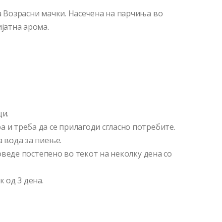
а Возрасни мачки. Насечена на парчиња во
ијатна арома.
ци.
 и треба да се прилагоди сгласно потребите.
а вода за пиење.
 воведе постепено во текот на неколку дена со
к од 3 дена.