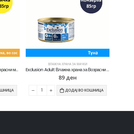
ВЛАЖНА ХРАНА ЗА МАЧКИ
Exclusion Adult Влажна храна за Возрасни мачки со Туна пате [Конзерва 85гр]
Friskies Adult Влажна храна за Возрасни мачки со Говедско во сос [Кесичка 85]
34
ден
ОШНИЦА
ДОДАЈ ВО КОШНИЦА