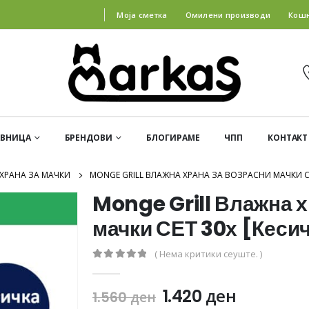
Моја сметка
Омилени производи
Кош
АВНИЦА
БРЕНДОВИ
БЛОГИРАМЕ
ЧПП
КОНТАКТ
ХРАНА ЗА МАЧКИ
MONGE GRILL ВЛАЖНА ХРАНА ЗА ВОЗРАСНИ МАЧКИ СЕ
Monge Grill Влажна х
мачки СЕТ 30х [Кесич
( Нема критики сеуште. )
0
out of 5
1.420
ден
1.560
ден