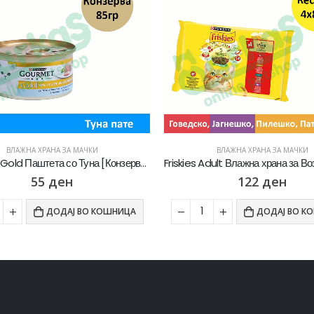
ВЛАЖНА ХРАНА ЗА МАЧКИ
ВЛАЖНА ХРАНА ЗА МАЧКИ
Friskies Adult Влажна храна за Возрасни мачки со Говедско, Пилешко, Јагнешко, Патка во сос [Кесичка 4×85гр]
122
ден
89
ден
ДОДАЈ ВО КОШНИЦА
ДОДАЈ ВО К