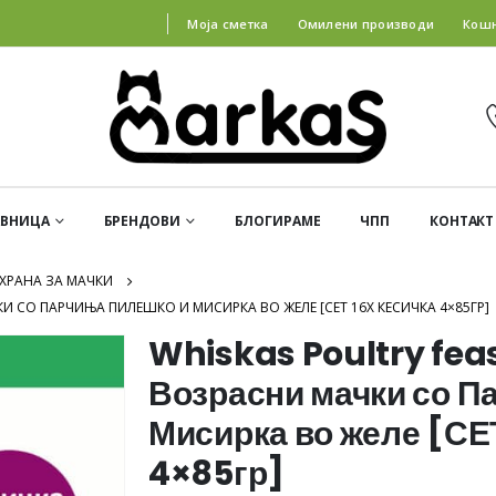
Моја сметка
Омилени производи
Кош
АВНИЦА
БРЕНДОВИ
БЛОГИРАМЕ
ЧПП
КОНТАКТ
ХРАНА ЗА МАЧКИ
И СО ПАРЧИЊА ПИЛЕШКО И МИСИРКА ВО ЖЕЛЕ [СЕТ 16X КЕСИЧКА 4×85ГР]
Whiskas Poultry fea
Возрасни мачки со П
Мисирка во желе [СЕ
4×85гр]