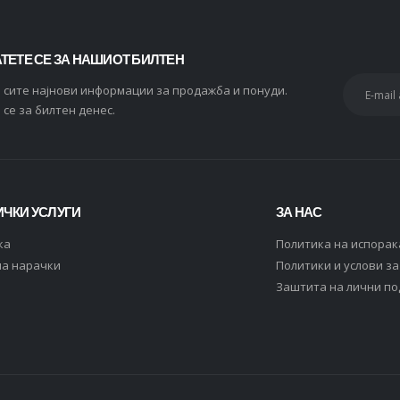
ТЕТЕ СЕ ЗА НАШИОТ БИЛТЕН
и сите најнови информации за продажба и понуди.
 се за билтен денес.
ЧКИ УСЛУГИ
ЗА НАС
ка
Политика на испорак
на нарачки
Политики и услови з
Заштита на лични п