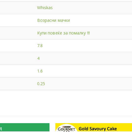
Whiskas
Возрасни мачки
Купи повеќе за помалку !!!
7.8
4
1.6
0.25