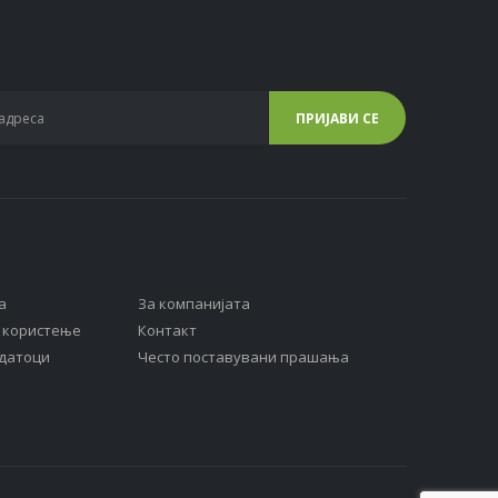
а
За компанијата
а користење
Контакт
одатоци
Често поставувани прашања