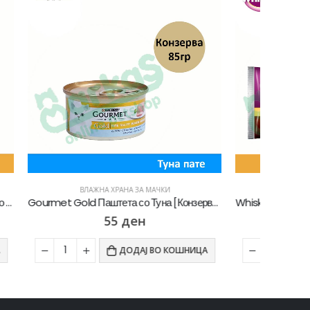
ВЛАЖНА ХРАНА ЗА МАЧКИ
Gourmet Gold Паштета со Туна [Конзерва 85гр]
Whiskas Pure Delight Влажна храна за Возрасни мачки со Парчиња Пилешко и Мисирка во желе [Кесичка 4×85гр]
169
ден
ОШНИЦА
ДОДАЈ ВО КОШНИЦА