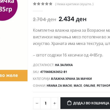
( Нема критики сеуште. )
0
out of 5
2.434
ден
2.704
ден
Комплетна влажна храна за Возрасни ма
вистински марчиња месо потопени во ж
искуство. Храната има мека текстура, ш
– сетот содржи 16 кесички од 4×85гр.
ДОСТАПНОСТ:
НА ЗАЛИХА
SKU:
4770608263652-B1
КАТЕГОРИЈА
ВЛАЖНА ХРАНА ЗА МАЧКИ
ОЗНАКИ:
HRANA ZA MACKI
,
MACE
,
ONLINE
,
PETSHO
ДОДАЈ ВО КОШНИЦА