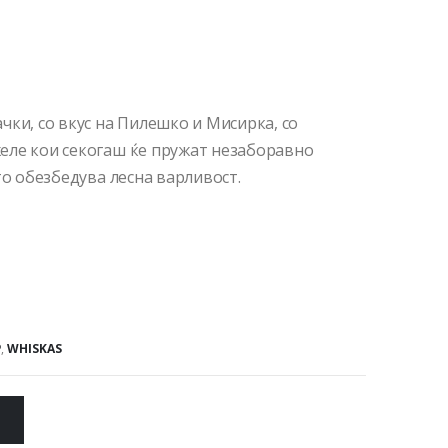
чки, со вкус на Пилешко и Мисирка, со
еле кои секогаш ќе пружат незаборавно
то обезбедува лесна варливост.
P
,
WHISKAS