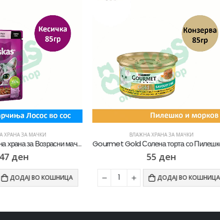
ВЛАЖНА ХРАНА ЗА МАЧКИ
ВЛАЖНА ХРАНА ЗА МАЧКИ
Gourmet Gold Солена торта со Пилешко и морков во сос [Конзерва 85гр]
55
ден
55
ден
ДОДАЈ ВО КОШНИЦА
ДОДАЈ ВО К