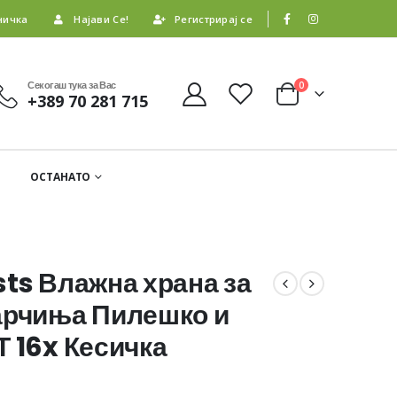
ничка
Најави Се!
Регистрирај се
Секогаш тука за Вас
0
+389 70 281 715
ОСТАНАТО
sts Влажна храна за
арчиња Пилешко и
Т 16x Кесичка