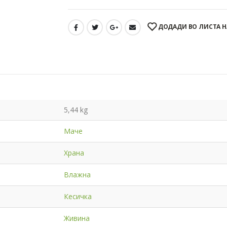
ДОДАДИ ВО ЛИСТА Н
5,44 kg
Маче
Храна
Влажна
Кесичка
Живина