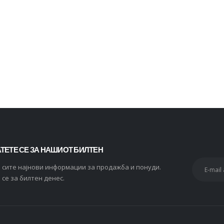
2.434
ден
Whiskas 1+ Влажна храна за Возрасни мачки со Парчиња Мисирка во сос [СЕТ 60x Кесичка 85гр]
0
out of 5
2.820
ден
2.256
ден
ТЕТЕ СЕ ЗА НАШИОТ БИЛТЕН
и сите најнови информации за продажба и понуди.
 се за билтен денес.