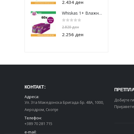
2.434
ден
Whiskas 1+ Влажна храна за Возрасни мачки со Парчиња Мисирка во сос [СЕТ 60x Кесичка 85гр]
0
out of 5
2.820
ден
2.256
ден
КОНТАКТ :
ПРЕТПЛА
Адреса:
Добијте г
Ул. 3та Македонска Бригада бр. 48А, 1000,
Пријавете
Аеродром, Скопје
Телефон:
+389 70 281 715
e-mail: