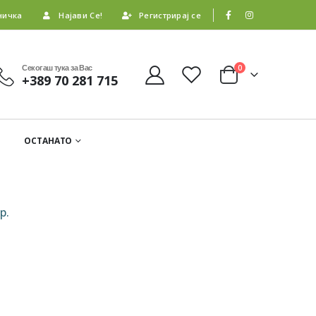
ничка
Најави Се!
Регистрирај се
Секогаш тука за Вас
0
+389 70 281 715
ОСТАНАТО
р.