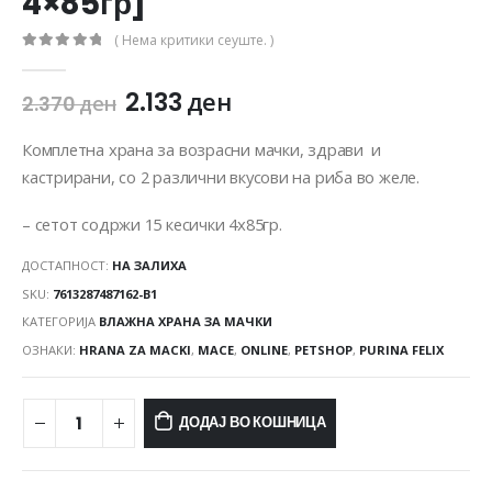
4×85гр]
( Нема критики сеуште. )
0
out of 5
2.133
ден
2.370
ден
Комплетна храна за возрасни мачки, здрави и
кастрирани, со 2 различни вкусови на риба во желе.
– сетот содржи 15 кесички 4х85гр.
ДОСТАПНОСТ:
НА ЗАЛИХА
SKU:
7613287487162-B1
КАТЕГОРИЈА
ВЛАЖНА ХРАНА ЗА МАЧКИ
ОЗНАКИ:
HRANA ZA MACKI
,
MACE
,
ONLINE
,
PETSHOP
,
PURINA FELIX
ДОДАЈ ВО КОШНИЦА