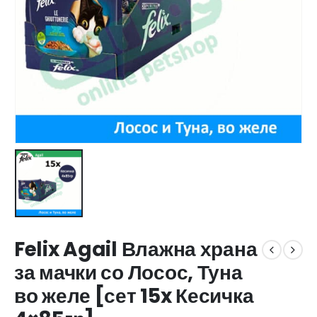
Felix Agail Влажна храна
за мачки со Лосос, Туна
во желе [сет 15x Кесичка