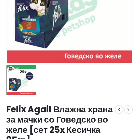
Felix Agail Влажна храна
за мачки со Говедско во
желе [сет 25x Кесичка