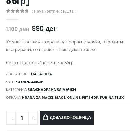
85гр]
( Нема критики сеуште. )
0
out of 5
990
ден
1.100
ден
Комплетна влажна храна за возрасни мачки, здрави и
кастрирани, со парчиња Говедско во желе.
Сетот содржи 25 кесички x 85гр.
ДОСТАПНОСТ:
НА ЗАЛИХА
SKU:
7613287484406-B1
КАТЕГОРИЈА
ВЛАЖНА ХРАНА ЗА МАЧКИ
ОЗНАКИ:
HRANA ZA MACKI
,
MACE
,
ONLINE
,
PETSHOP
,
PURINA FELIX
ДОДАЈ ВО КОШНИЦА