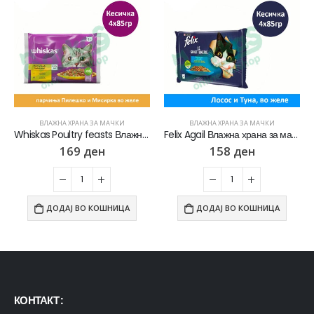
ВЛАЖНА ХРАНА ЗА МАЧКИ
ВЛАЖНА ХРАНА ЗА МАЧКИ
Whiskas Poultry feasts Влажна храна за Возрасни мачки со Парчиња Пилешко и Мисирка во желе [Кесичка 4×85гр]
Felix Agail Влажна храна за мачки со Лосос, Туна во желе [Кесичка 4×85гр]
169
ден
158
ден
ДОДАЈ ВО КОШНИЦА
ДОДАЈ ВО КОШНИЦА
КОНТАКТ :