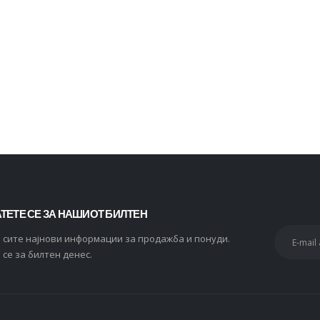
2.434
ден
Whiskas 1+ Влажна храна за Возрасни мачки со Парчиња Мисирка во сос [СЕТ 60x Кесичка 85гр]
0
out of 5
2.820
ден
2.256
ден
ТЕТЕ СЕ ЗА НАШИОТ БИЛТЕН
и сите најнови информации за продажба и понуди.
 се за билтен денес.