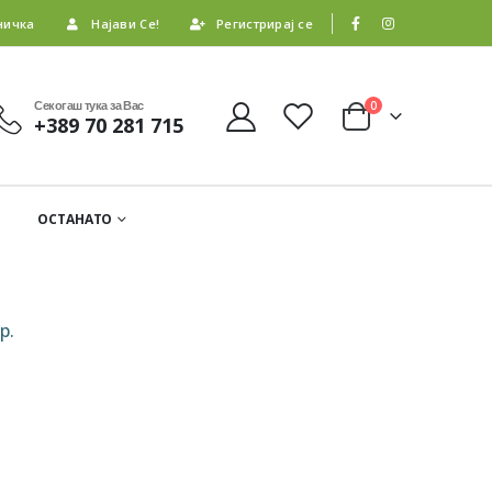
ничка
Најави Се!
Регистрирај се
Секогаш тука за Вас
0
+389 70 281 715
ОСТАНАТО
р.