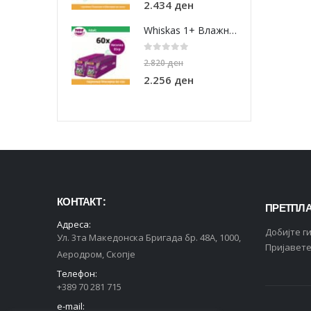
2.434
ден
Whiskas 1+ Влажна храна за Возрасни мачки со Парчиња Мисирка во сос [СЕТ 60x Кесичка 85гр]
0
out of 5
2.820
ден
2.256
ден
КОНТАКТ :
ПРЕТПЛА
Адреса:
Добијте г
Ул. 3та Македонска Бригада бр. 48А, 1000,
Пријавете
Аеродром, Скопје
Телефон:
+389 70 281 715
e-mail: