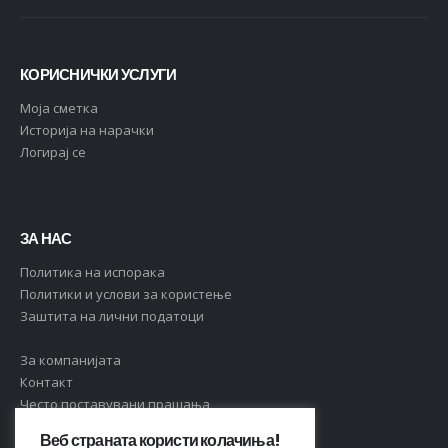
КОРИСНИЧКИ УСЛУГИ
Moja сметка
Историја на нарачки
Логирај се
ЗА НАС
Политика на испорака
Политики и услови за користење
Заштита на лични податоци
За компанијата
Контакт
Често поставувани прашања
Веб страната користи колачиња!