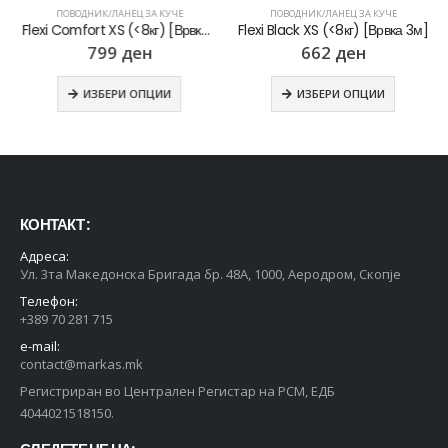
ПОВОДНИК/ЛАНЕЦ ЗА КУЧЕ
ПОВОДНИК/ЛАНЕЦ ЗА КУЧЕ
Flexi Comfort XS (<8кг) [Врвка 3м]
Flexi Black XS (<8кг) [Врвка 3м]
799
ден
662
ден
ИЗБЕРИ ОПЦИИ
ИЗБЕРИ ОПЦИИ
КОНТАКТ :
Адреса:
Ул. 3та Македонска Бригада бр. 48А, 1000, Аеродром, Скопје
Телефон:
+389 70 281 715
e-mail:
contact@markas.mk
Регистриран во Централен Регистар на РСМ, ЕДБ
4044021518150.