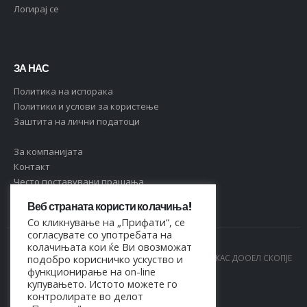
Логирај се
ЗА НАС
Политика на испорака
Политики и услови за користење
Заштита на лични податоци
За компанијата
Контакт
Често поставувани прашања
Веб страната користи колачиња!
Со кликнување на „Прифати“, се
согласувате со употребата на
колачињата кои ќе Ви овозможат
© Copyright 2021. Сите права се задржани од МАРКАС ДООЕЛ СКОПЈЕ
подобро корисничко ускуство и
функционирање на on-line
- 4044021518150
купувањето. Истото можете го
контролирате во делот