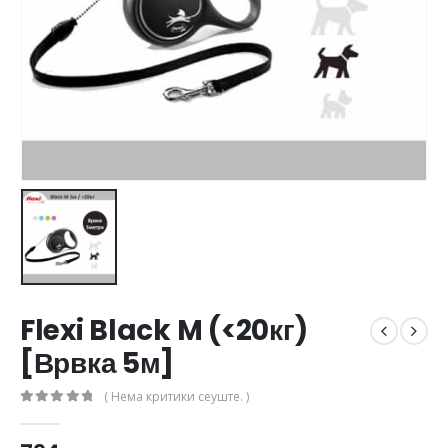
Flexi Black M (<20кг)
[Врвка 5м]
( Нема критики сеуште. )
0
out of 5