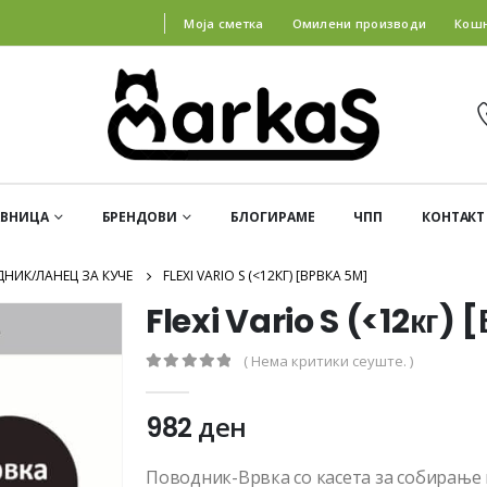
Моја сметка
Омилени производи
Кош
АВНИЦА
БРЕНДОВИ
БЛОГИРАМЕ
ЧПП
КОНТАКТ
НИК/ЛАНЕЦ ЗА КУЧЕ
FLEXI VARIO S (<12КГ) [ВРВКА 5М]
Flexi Vario S (<12кг) 
( Нема критики сеуште. )
0
out of 5
982
ден
Поводник-Врвка со касета за собирање 