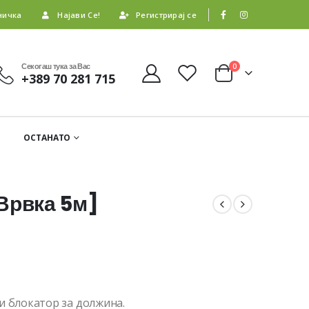
ничка
Најави Се!
Регистрирај се
Секогаш тука за Вас
0
+389 70 281 715
ОСТАНАТО
[Врвка 5м]
и блокатор за должина.