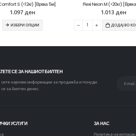
i Neon M (<20кг) [Врвка 5м]
Flexi Classic XS (<8кг) [Врв
1.013
ден
682
ден
ДОДАЈ ВО КОШНИЦА
ИЗБЕРИ ОПЦИИ
ТЕТЕ СЕ ЗА НАШИОТ БИЛТЕН
и сите најнови информации за продажба и понуди.
 се за билтен денес.
ЧКИ УСЛУГИ
ЗА НАС
ка
Политика на испорак