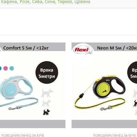
Кафена
,
Розе
,
Сива
,
Сина
,
Тиркиз
,
Црвена
ПОВОДНИК/ЛАНЕЦ ЗА КУЧЕ
ПОВОДНИК/ЛАНЕЦ ЗА КУЧЕ