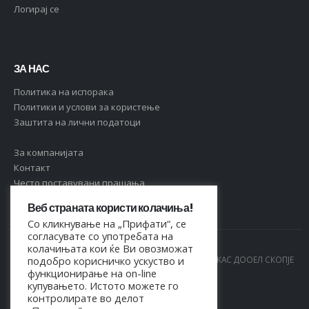
Логирај се
ЗА НАС
Политика на испорака
Политики и услови за користење
Заштита на лични податоци
За компанијата
Контакт
Често поставувани прашања
Веб страната користи колачиња!
Со кликнување на „Прифати“, се
согласувате со употребата на
колачињата кои ќе Ви овозможат
© Copyright 2021. Сите права се задржани од МАРКАС ДООЕЛ СКОПЈЕ
подобро корисничко ускуство и
функционирање на on-line
- 4044021518150
купувањето. Истото можете го
контролирате во делот