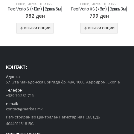
ПОВОДНИК/ЛАНЕЦ ЗА КУЧЕ
ПОВОДНИК/ЛАНЕЦ ЗА КУЧЕ
Flexi Vario S (<12кг) [Врвка 5м]
Flexi Vario XS (<8кг) [Врвка 3м]
982
ден
799
ден
ИЗБЕРИ ОПЦИИ
ИЗБЕРИ ОПЦИИ
КОНТАКТ :
Адреса:
Ул. 3та Македонска Бригада бр. 48А, 1000, Аеродром, Скопје
Телефон:
+389 70 281 715
e-mail:
contact@markas.mk
Регистриран во Централен Регистар на РСМ, ЕДБ
4044021518150.