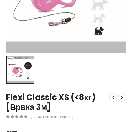
Flexi Classic XS (<8кг)
[Врвка 3м]
( Нема критики сеуште. )
0
out of 5