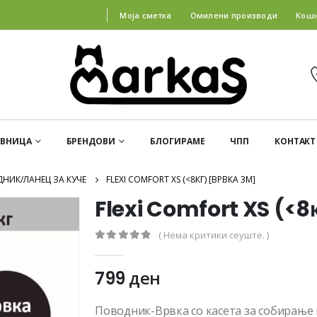
Моја сметка
Омилени производи
Кош
АВНИЦА
БРЕНДОВИ
БЛОГИРАМЕ
ЧПП
КОНТАКТ
НИК/ЛАНЕЦ ЗА КУЧЕ
FLEXI COMFORT XS (<8КГ) [ВРВКА 3М]
Flexi Comfort XS (<8
( Нема критики сеуште. )
0
out of 5
799
ден
Поводник-Врвка со касета за собирање 