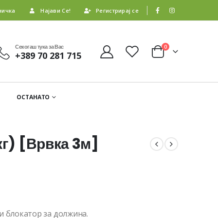
ничка
Најави Се!
Регистрирај се
Секогаш тука за Вас
0
+389 70 281 715
ОСТАНАТО
кг) [Врвка 3м]
и блокатор за должина.