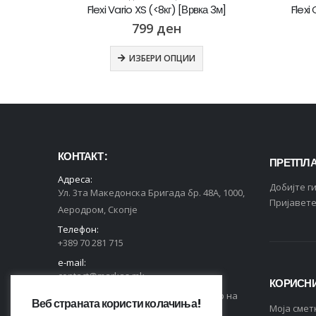
 5м]
Flexi Vario XS (<8кг) [Врвка 3м]
Flexi
799
ден
ОШНИЦА
ИЗБЕРИ ОПЦИИ
КОНТАКТ :
ПРЕТПЛА
Адреса:
Добијте г
Ул. 3та Македонска Бригада бр. 48А, 1000,
Пријавете
Аеродром, Скопје
Телефон:
+389 70 281 715
e-mail:
contact@markas.mk
КОРИСНИ
Регистриран во Централен Регистар на
Веб страната користи колачиња!
Moja смет
РСМ, ЕДБ 4044021518150.