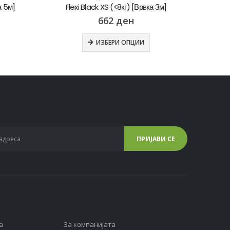
а 5м]
Flexi Black XS (<8кг) [Врвка 3м]
Fle
662
ден
ИЗБЕРИ ОПЦИИ
а
За компанијата