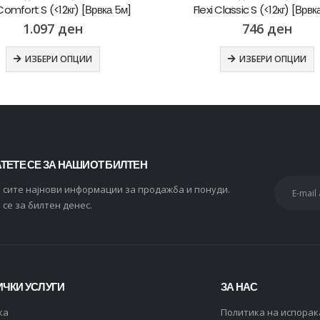
 Comfort S (<12кг) [Врвка 5м]
Flexi Classic S (<12кг) [Врвк
1.097
ден
746
ден
ИЗБЕРИ ОПЦИИ
ИЗБЕРИ ОПЦИИ
ТЕТЕ СЕ ЗА НАШИОТ БИЛТЕН
и сите најнови информации за продажба и понуди.
 се за билтен денес.
ЧКИ УСЛУГИ
ЗА НАС
ка
Политика на испорак