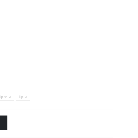
Црвена
Црна