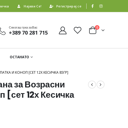
ничка
Најави Се!
Регистрирај се
Секогаш тука за Вас
0
+389 70 281 715
ОСТАНАТО
АТКА И КОНОП [СЕТ 12Х КЕСИЧКА 85ГР]
ана за Возрасни
п [сет 12х Кесичка