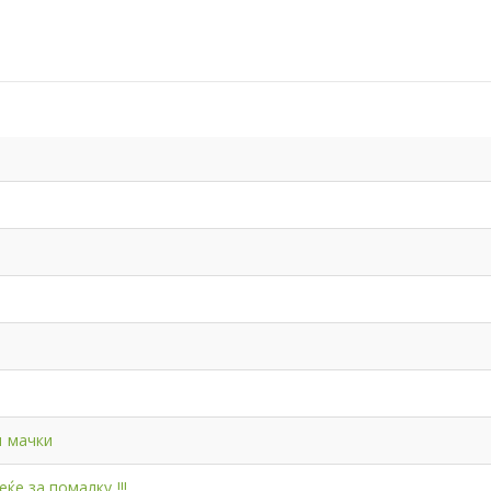
и мачки
ќе за помалку !!!