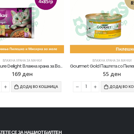
ВЛАЖНА ХРАНА ЗА МАЧКИ
ВЛАЖНА ХРАНА ЗА МАЧКИ
Gourmet Gold Паштета со Пилешко [Конзерва 85гр]
55
ден
44
ден
ДОДАЈ ВО КОШНИЦА
ДОДАЈ ВО К
ТЕТЕ СЕ ЗА НАШИОТ БИЛТЕН