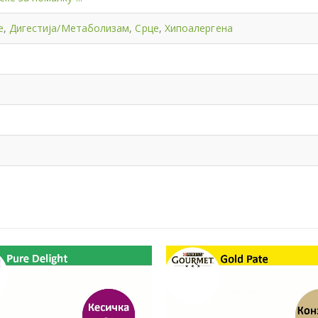
e
,
Дигестија/Метаболизам
,
Срце
,
Хипоалергена