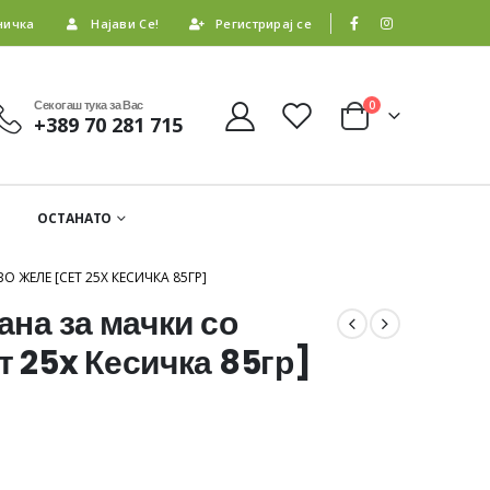
ничка
Најави Се!
Регистрирај се
Секогаш тука за Вас
0
+389 70 281 715
ОСТАНАТО
О ЖЕЛЕ [СЕТ 25X КЕСИЧКА 85ГР]
ана за мачки со
т 25x Кесичка 85гр]