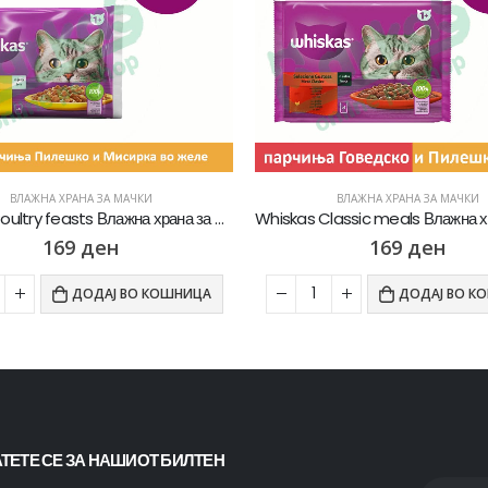
ВЛАЖНА ХРАНА ЗА МАЧКИ
ВЛАЖНА ХРАНА ЗА МАЧКИ
Whiskas Classic meals Влажна храна за Возрасни мачки со Парчиња Говедско и Пилешко во сос [Кесичка 4×85гр]
169
ден
55
ден
ДОДАЈ ВО КОШНИЦА
ДОДАЈ ВО К
ТЕТЕ СЕ ЗА НАШИОТ БИЛТЕН