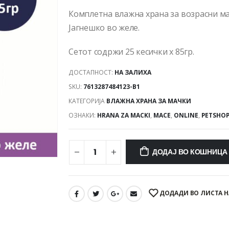
Комплетна влажна храна за возрасни ма
Јагнешко во желе.
Сетот содржи 25 кесички x 85гр.
ДОСТАПНОСТ:
НА ЗАЛИХА
SKU:
7613287484123-B1
КАТЕГОРИЈА
ВЛАЖНА ХРАНА ЗА МАЧКИ
ОЗНАКИ:
HRANA ZA MACKI
,
MACE
,
ONLINE
,
PETSHO
ДОДАЈ ВО КОШНИЦА
ДОДАДИ ВО ЛИСТА Н