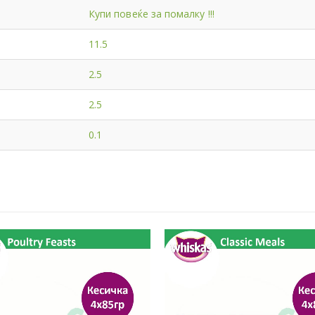
Купи повеќе за помалку !!!
11.5
2.5
2.5
0.1