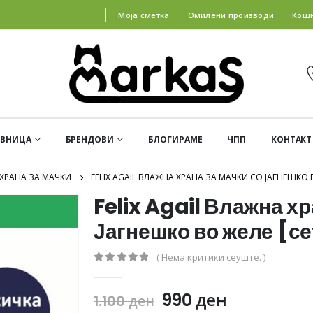
Моја сметка
Омилени производи
Кош
АВНИЦА
БРЕНДОВИ
БЛОГИРАМЕ
ЧПП
КОНТАКТ
ХРАНА ЗА МАЧКИ
FELIX AGAIL ВЛАЖНА ХРАНА ЗА МАЧКИ СО ЈАГНЕШКО В
Felix Agail Влажна хр
Јагнешко во желе [се
( Нема критики сеуште. )
0
out of 5
990
ден
1.100
ден