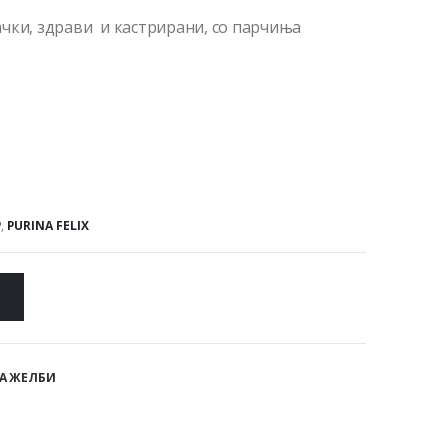
чки, здрави и кастрирани, со парчиња
P
,
PURINA FELIX
А ЖЕЛБИ