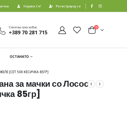
ничка
Најави Се!
Регистрирај се
Секогаш тука за Вас
0
+389 70 281 715
ОСТАНАТО
ЕЛЕ [СЕТ 50X КЕСИЧКА 85ГР]
ана за мачки со Лосос
ичка 85гр]