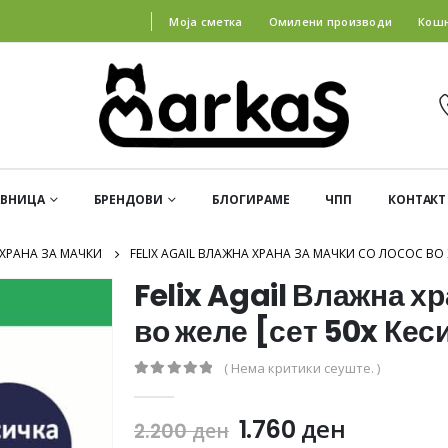
Моја сметка
Омилени производи
Кош
АВНИЦА
БРЕНДОВИ
БЛОГИРАМЕ
ЧПП
КОНТАКТ
ХРАНА ЗА МАЧКИ
FELIX AGAIL ВЛАЖНА ХРАНА ЗА МАЧКИ СО ЛОСОС ВО Ж
Felix Agail Влажна хр
во желе [сет 50x Кес
( Нема критики сеуште. )
0
out of 5
1.760
ден
2.200
ден