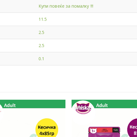
Купи повеќе за помалку !!!
11.5
2.5
2.5
0.1