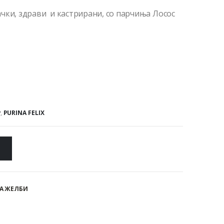
чки, здрави и кастрирани, со парчиња Лосос
P
,
PURINA FELIX
А ЖЕЛБИ