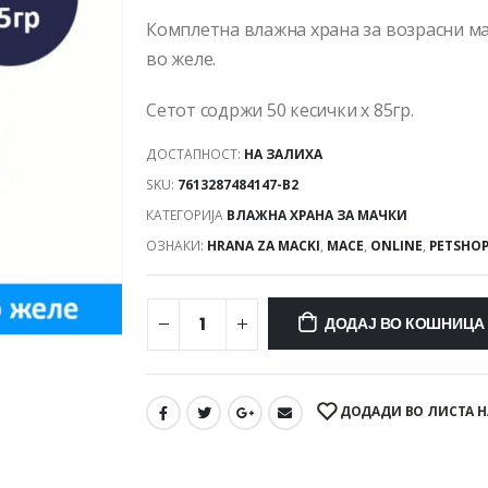
Комплетна влажна храна за возрасни ма
во желе.
Сетот содржи 50 кесички x 85гр.
ДОСТАПНОСТ:
НА ЗАЛИХА
SKU:
7613287484147-B2
КАТЕГОРИЈА
ВЛАЖНА ХРАНА ЗА МАЧКИ
ОЗНАКИ:
HRANA ZA MACKI
,
MACE
,
ONLINE
,
PETSHO
ДОДАЈ ВО КОШНИЦА
ДОДАДИ ВО ЛИСТА Н