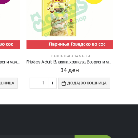
ВЛАЖНА ХРАНА ЗА МАЧКИ
Whiskas 1+ Влажна храна за Возрасни мачки со Парчиња Говедско во сос [Кесичка 85гр]
Friskies Adult Влажна храна за Возрасни мачки со Говедско во сос [Кесичка 85]
34
ден
ОШНИЦА
ДОДАЈ ВО КОШНИЦА