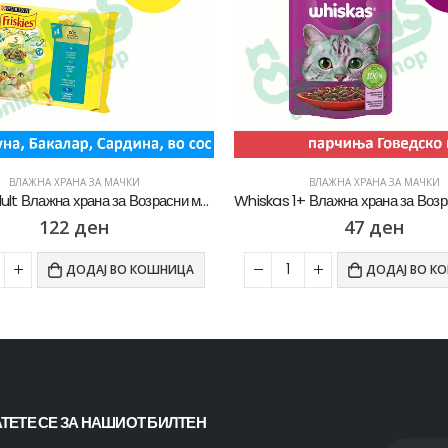
ВЛАЖНА ХРАНА ЗА МАЧКИ
ВЛАЖНА ХРАНА ЗА МАЧКИ
Friskies Adult Влажна храна за Возрасни мачки со Лосос, Туна, Бакалар, Сардина во сос [Кесичка 4×85гр]
122
ден
47
ден
ДОДАЈ ВО КОШНИЦА
ДОДАЈ ВО К
ТЕТЕ СЕ ЗА НАШИОТ БИЛТЕН