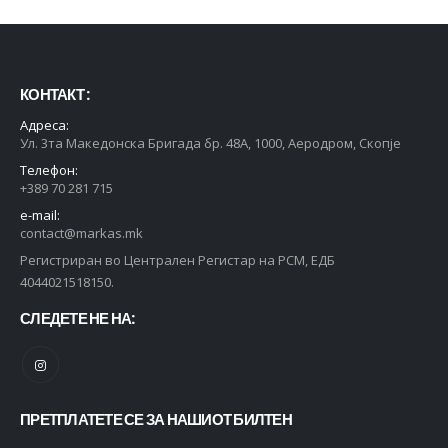
КОНТАКТ :
Адреса:
Ул. 3та Македонска Бригада бр. 48А, 1000, Аеродром, Скопје
Телефон:
+389 70 281 715
e-mail:
contact@markas.mk
Регистриран во Централен Регистар на РСМ, ЕДБ
4044021518150.
СЛЕДЕТЕ НЕ НА:
ПРЕТПЛАТЕТЕ СЕ ЗА НАШИОТ БИЛТЕН