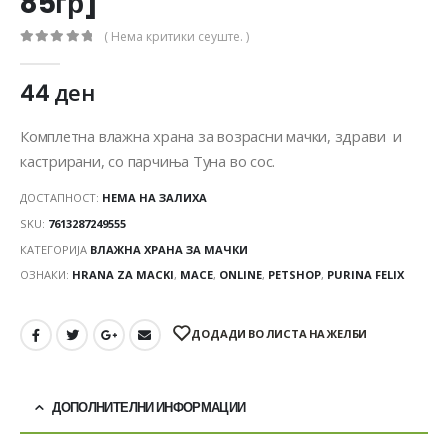
85гр]
( Нема критики сеуште. )
0
out of 5
44
ден
Комплетна влажна храна за возрасни мачки, здрави и
кастрирани, со парчиња Туна во сос.
ДОСТАПНОСТ:
НЕМА НА ЗАЛИХА
SKU:
7613287249555
КАТЕГОРИЈА
ВЛАЖНА ХРАНА ЗА МАЧКИ
ОЗНАКИ:
HRANA ZA MACKI
,
MACE
,
ONLINE
,
PETSHOP
,
PURINA FELIX
ДОДАДИ ВО ЛИСТА НА ЖЕЛБИ
ДОПОЛНИТЕЛНИ ИНФОРМАЦИИ