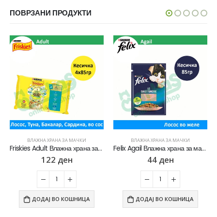
ПОВРЗАНИ ПРОДУКТИ
ВЛАЖНА ХРАНА ЗА МАЧКИ
ВЛАЖНА ХРАНА ЗА МАЧКИ
Friskies Adult Влажна храна за Возрасни мачки со Лосос, Туна, Бакалар, Сардина во сос [Кесичка 4×85гр]
Felix Agail Влажна храна за мачки со Лосос во желе [Кесичка 85гр]
122
ден
44
ден
ДОДАЈ ВО КОШНИЦА
ДОДАЈ ВО КОШНИЦА