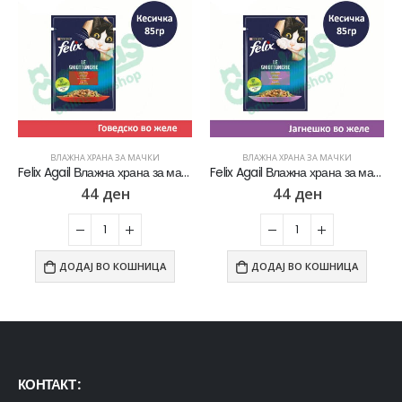
ВЛАЖНА ХРАНА ЗА МАЧКИ
ВЛАЖНА ХРАНА ЗА МАЧКИ
Felix Agail Влажна храна за мачки со Говедско во желе [Кесичка 85гр]
Felix Agail Влажна храна за мачки со Јагнешко во желе [Кесичка 85гр]
44
ден
44
ден
ДОДАЈ ВО КОШНИЦА
ДОДАЈ ВО КОШНИЦА
КОНТАКТ :