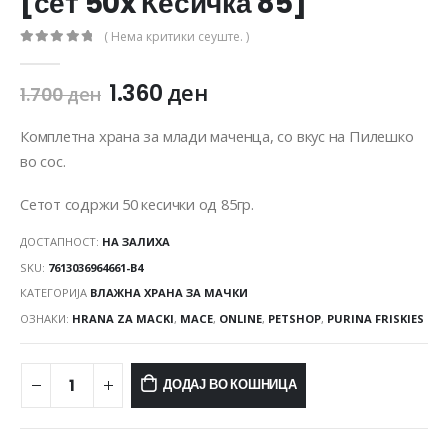
[сет 50x Кесичка 85]
( Нема критики сеуште. )
0
out of 5
1.360
ден
1.700
ден
Комплетна храна за млади маченца, со вкус на Пилешко
во сос.
Сетот содржи 50 кесички од 85гр.
ДОСТАПНОСТ:
НА ЗАЛИХА
SKU:
7613036964661-B4
КАТЕГОРИЈА
ВЛАЖНА ХРАНА ЗА МАЧКИ
ОЗНАКИ:
HRANA ZA MACKI
,
MACE
,
ONLINE
,
PETSHOP
,
PURINA FRISKIES
ДОДАЈ ВО КОШНИЦА