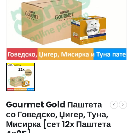
Gourmet Gold Паштета
со Говедско, Џигер, Туна,
Мисирка [сет 12х Паштета