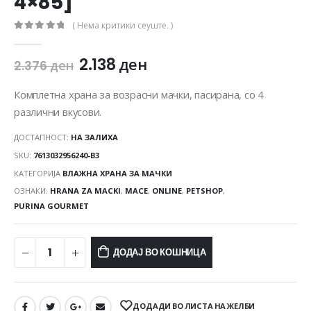
4×85]
( Нема критики сеуште. )
0
out of 5
2.138
ден
2.376
ден
Комплетна храна за возрасни мачки, пасирана, со 4
различни вкусови.
ДОСТАПНОСТ:
НА ЗАЛИХА
SKU:
7613032956240-B3
КАТЕГОРИЈА
ВЛАЖНА ХРАНА ЗА МАЧКИ
ОЗНАКИ:
HRANA ZA MACKI
,
MACE
,
ONLINE
,
PETSHOP
,
PURINA GOURMET
ДОДАЈ ВО КОШНИЦА
ДОДАДИ ВО ЛИСТА НА ЖЕЛБИ