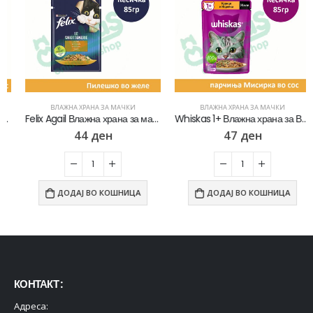
ВЛАЖНА ХРАНА ЗА МАЧКИ
ВЛАЖНА ХРАНА ЗА МАЧКИ
Felix Agail Влажна храна за мачки со Пилешко во желе [Кесичка 85гр]
Whiskas 1+ Влажна храна за Возрасни мачки со Парчиња Мисирка во сос [Кесичка 85гр]
44
ден
47
ден
ДОДАЈ ВО КОШНИЦА
ДОДАЈ ВО КОШНИЦА
КОНТАКТ :
Адреса: