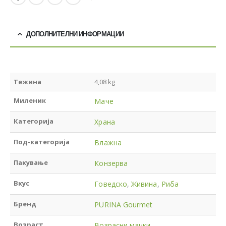
ДОПОЛНИТЕЛНИ ИНФОРМАЦИИ
Тежина
4,08 kg
Миленик
Маче
Категорија
Храна
Под-категорија
Влажна
Пакување
Конзерва
Вкус
Говедско
,
Живина
,
Риба
Бренд
PURINA Gourmet
Возраст
Возрасни мачки