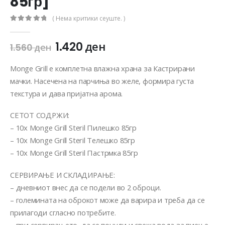
85гр]
( Нема критики сеуште. )
0
out of 5
1.420
ден
1.560
ден
Monge Grill е комплетна влажна храна за Кастрирани
мачки. Насечена на парчиња во желе, формира густа
текстура и дава пријатна арома.
СЕТОТ СОДРЖИ:
– 10x Monge Grill Steril Пилешко 85гр
– 10х Monge Grill Steril Телешко 85гр
– 10х Monge Grill Steril Пастрмка 85гр
СЕРВИРАЊЕ И СКЛАДИРАЊЕ:
– дневниот внес да се подели во 2 оброци.
– големината на оброкот може да варира и треба да се
прилагоди сгласно потребите.
– при сервирањето, да се понуди и свежа вода за пиење.