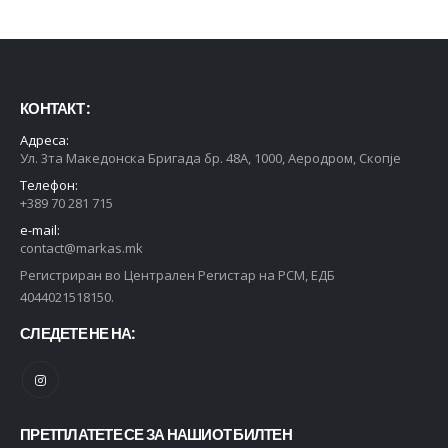
КОНТАКТ :
Адреса:
Ул. 3та Македонска Бригада бр. 48А, 1000, Аеродром, Скопје
Телефон:
+389 70 281 715
e-mail:
contact@markas.mk
Регистриран во Централен Регистар на РСМ, ЕДБ
4044021518150.
СЛЕДЕТЕ НЕ НА:
ПРЕТПЛАТЕТЕ СЕ ЗА НАШИОТ БИЛТЕН