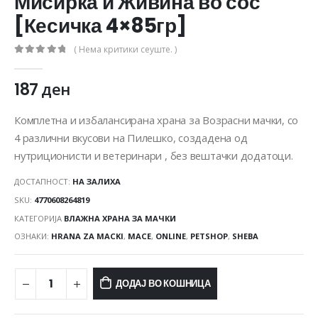
Мисирка и Живина во сос
[Кесичка 4×85гр]
( Нема критики сеуште. )
0
out of 5
187
ден
Комплетна и избалансирана храна за Возрасни мачки, со
4 различни вкусови на Пилешко, создадена од
нутриционисти и ветеринари , без вештачки додатоци.
ДОСТАПНОСТ:
НА ЗАЛИХА
SKU:
4770608264819
КАТЕГОРИЈА
ВЛАЖНА ХРАНА ЗА МАЧКИ
ОЗНАКИ:
HRANA ZA MACKI
,
MACE
,
ONLINE
,
PETSHOP
,
SHEBA
ДОДАЈ ВО КОШНИЦА