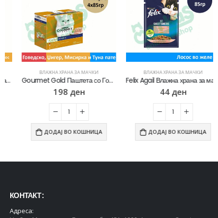
ВЛАЖНА ХРАНА ЗА МАЧКИ
ВЛАЖНА ХРАНА ЗА МАЧКИ
Gourmet Gold Паштета со Говедско, Џигер, Туна, Мисирка [Паштета 4×85гр]
Felix Agail Влажна храна за мачки со Лосос во желе [Кесичка 85гр]
198
ден
44
ден
ДОДАЈ ВО КОШНИЦА
ДОДАЈ ВО КОШНИЦА
КОНТАКТ :
Адреса: