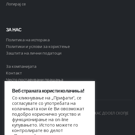
Логирај се
ЗА НАС
Политика на испорака
Политики и услови за користење
Заштита на лични податоци
За компанијата
Контакт
Често поставувани прашања
Веб страната користи колачиња!
Со кликнување на „Прифати“, се
согласувате со употребата на
колачињата кои ќе Ви овозможат
© Copyright 2021. Сите права се задржани од МАРКАС ДООЕЛ СКОПЈЕ
подобро корисничко ускуство и
функционирање на on-line
- 4044021518150
купувањето. Истото можете го
контролирате во делот