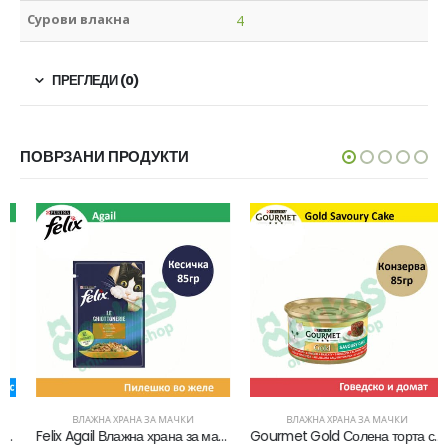
Сурови влакна
4
ПРЕГЛЕДИ (0)
ПОВРЗАНИ ПРОДУКТИ
ВЛАЖНА ХРАНА ЗА МАЧКИ
ВЛАЖНА ХРАНА ЗА МАЧКИ
Felix Agail Влажна храна за мачки со Пилешко во желе [Кесичка 85гр]
Gourmet Gold Солена торта со Говедско и домат во сос [Конзерва 85гр]