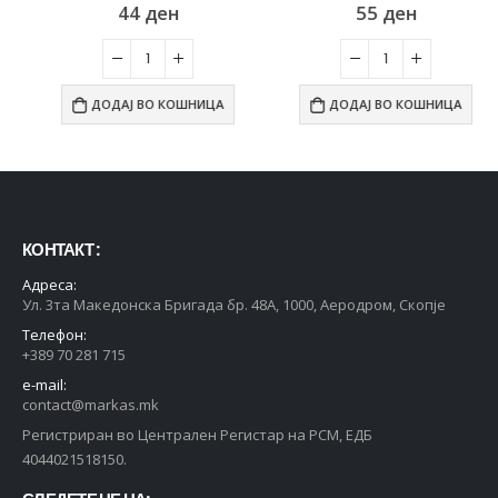
44
ден
55
ден
ДОДАЈ ВО КОШНИЦА
ДОДАЈ ВО КОШНИЦА
КОНТАКТ :
Адреса:
Ул. 3та Македонска Бригада бр. 48А, 1000, Аеродром, Скопје
Телефон:
+389 70 281 715
e-mail:
contact@markas.mk
Регистриран во Централен Регистар на РСМ, ЕДБ
4044021518150.