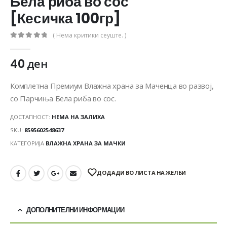
Бела риба во сос
[Кесичка 100гр]
( Нема критики сеуште. )
0
out of 5
40
ден
Комплетна Премиум Влажна храна за Маченца во развој,
со Парчиња Бела риба во сос.
ДОСТАПНОСТ:
НЕМА НА ЗАЛИХА
SKU:
8595602548637
КАТЕГОРИЈА
ВЛАЖНА ХРАНА ЗА МАЧКИ
ДОДАДИ ВО ЛИСТА НА ЖЕЛБИ
ДОПОЛНИТЕЛНИ ИНФОРМАЦИИ