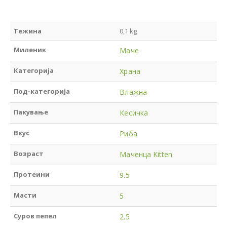
Тежина
0,1 kg
Миленик
Маче
Категорија
Храна
Под-категорија
Влажна
Пакување
Кесичка
Вкус
Риба
Возраст
Маченца Kitten
Протеини
9.5
Масти
5
Суров пепел
2.5