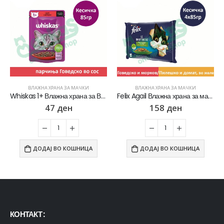
ВЛАЖНА ХРАНА ЗА МАЧКИ
ВЛАЖНА ХРАНА ЗА МАЧКИ
Whiskas 1+ Влажна храна за Возрасни мачки со Парчиња Говедско во сос [Кесичка 85гр]
Felix Agail Влажна храна за мачки со Говедско и морков/Пилешко и домат во желе [Кесичка 4×85гр]
47
ден
158
ден
ДОДАЈ ВО КОШНИЦА
ДОДАЈ ВО КОШНИЦА
КОНТАКТ :