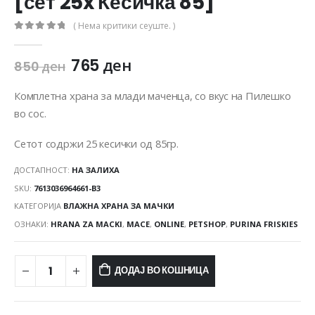
[сет 25x Кесичка 85]
( Нема критики сеуште. )
0
out of 5
765
ден
850
ден
Комплетна храна за млади маченца, со вкус на Пилешко
во сос.
Сетот содржи 25 кесички од 85гр.
ДОСТАПНОСТ:
НА ЗАЛИХА
SKU:
7613036964661-B3
КАТЕГОРИЈА
ВЛАЖНА ХРАНА ЗА МАЧКИ
ОЗНАКИ:
HRANA ZA MACKI
,
MACE
,
ONLINE
,
PETSHOP
,
PURINA FRISKIES
ДОДАЈ ВО КОШНИЦА