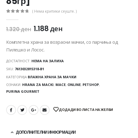
85гр]
( Нема критики сеуште. )
0
out of 5
1.188
ден
1.320
ден
Комплетна храна за возрасни мачки, со парчиња од
Пилешко и Лосос.
ДОСТАПНОСТ:
НЕМА НА ЗАЛИХА
SKU:
7613032815318-B1
КАТЕГОРИЈА
ВЛАЖНА ХРАНА ЗА МАЧКИ
ОЗНАКИ:
HRANA ZA MACKI
,
MACE
,
ONLINE
,
PETSHOP
,
PURINA GOURMET
ДОДАДИ ВО ЛИСТА НА ЖЕЛБИ
ДОПОЛНИТЕЛНИ ИНФОРМАЦИИ