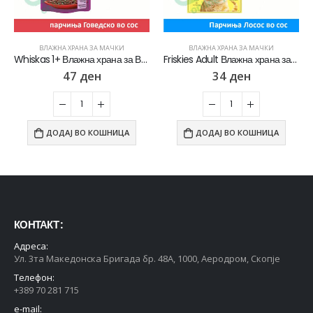
ВЛАЖНА ХРАНА ЗА МАЧКИ
ВЛАЖНА ХРАНА ЗА МАЧКИ
Whiskas 1+ Влажна храна за Возрасни мачки со Парчиња Говедско во сос [Кесичка 85гр]
Friskies Adult Влажна храна за Возрасни мачки со Лосос во сос [Кесичка 85]
47
ден
34
ден
ДОДАЈ ВО КОШНИЦА
ДОДАЈ ВО КОШНИЦА
КОНТАКТ :
Адреса:
Ул. 3та Македонска Бригада бр. 48А, 1000, Аеродром, Скопје
Телефон:
+389 70 281 715
e-mail: