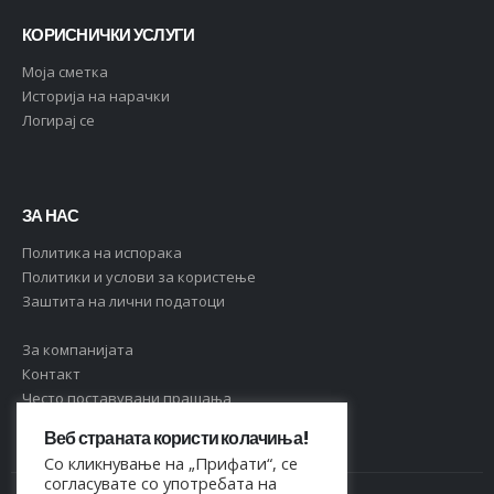
КОРИСНИЧКИ УСЛУГИ
Moja сметка
Историја на нарачки
Логирај се
ЗА НАС
Политика на испорака
Политики и услови за користење
Заштита на лични податоци
За компанијата
Контакт
Често поставувани прашања
Веб страната користи колачиња!
Со кликнување на „Прифати“, се
согласувате со употребата на