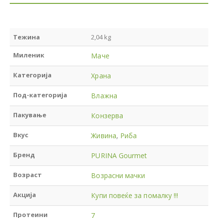
Тежина
2,04 kg
Миленик
Маче
Категорија
Храна
Под-категорија
Влажна
Пакување
Конзерва
Вкус
Живина
,
Риба
Бренд
PURINA Gourmet
Возраст
Возрасни мачки
Акција
Купи повеќе за помалку !!!
Протеини
7