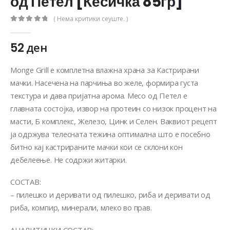
од Петел [Кесичка 85гр]
( Нема критики сеуште. )
0
out of 5
52
ден
Monge Grill е комплетна влажна храна за Кастрирани
мачки. Насечена на парчиња во желе, формира густа
текстура и дава пријатна арома. Месо од Петел е
главната состојка, извор на протеин со низок процент на
масти, Б комплекс, Железо, Цинк и Селен. Ваквиот рецепт
ја одржува телесната тежина оптимална што е посебно
битно кај кастрираните мачки кои се склони кон
дебелеење. Не содржи житарки.
СОСТАВ:
– пилешко и деривати од пилешко, риба и деривати од
риба, компир, минерали, млеко во прав.
АНАЛИТИЧКИ СОСТАВ: