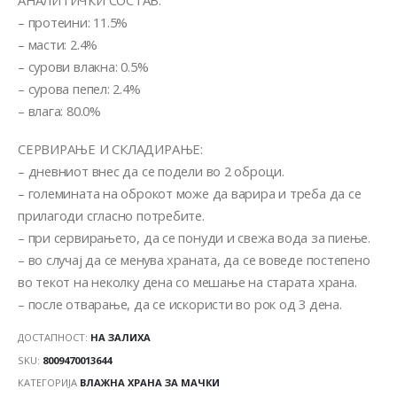
– протеини: 11.5%
– масти: 2.4%
– сурови влакна: 0.5%
– сурова пепел: 2.4%
– влага: 80.0%
СЕРВИРАЊЕ И СКЛАДИРАЊЕ:
– дневниот внес да се подели во 2 оброци.
– големината на оброкот може да варира и треба да се
прилагоди сгласно потребите.
– при сервирањето, да се понуди и свежа вода за пиење.
– во случај да се менува храната, да се воведе постепено
во текот на неколку дена со мешање на старата храна.
– после отварање, да се искористи во рок од 3 дена.
ДОСТАПНОСТ:
НА ЗАЛИХА
SKU:
8009470013644
КАТЕГОРИЈА
ВЛАЖНА ХРАНА ЗА МАЧКИ