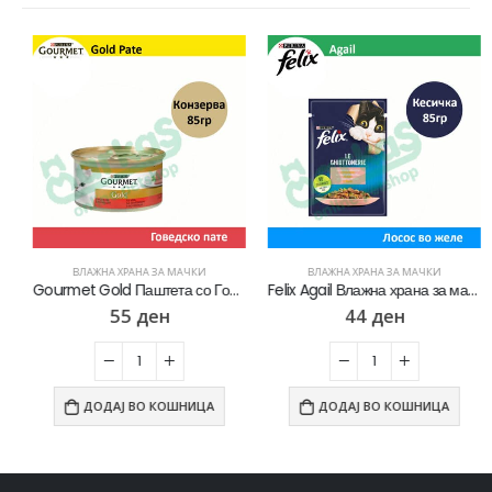
ВЛАЖНА ХРАНА ЗА МАЧКИ
ВЛАЖНА ХРАНА ЗА МАЧКИ
Gourmet Gold Паштета со Говедско [Конзерва 85гр]
Felix Agail Влажна храна за мачки со Лосос во желе [Кесичка 85гр]
55
ден
44
ден
ДОДАЈ ВО КОШНИЦА
ДОДАЈ ВО КОШНИЦА