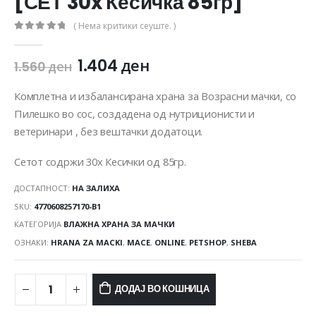
[СЕТ 30x Кесичка 85гр]
( Нема критики сеуште. )
0
out of 5
1.404
ден
1.560
ден
Комплетна и избалансирана храна за Возрасни мачки, со
Пилешко во сос, создадена од нутриционисти и
ветеринари , без вештачки додатоци.
Сетот содржи 30х Кесички од 85гр.
ДОСТАПНОСТ:
НА ЗАЛИХА
SKU:
4770608257170-B1
КАТЕГОРИЈА
ВЛАЖНА ХРАНА ЗА МАЧКИ
ОЗНАКИ:
HRANA ZA MACKI
,
MACE
,
ONLINE
,
PETSHOP
,
SHEBA
ДОДАЈ ВО КОШНИЦА