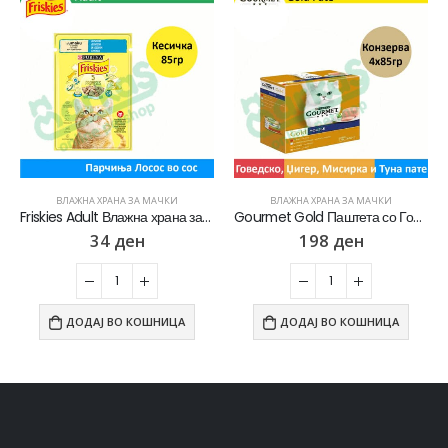
ВЛАЖНА ХРАНА ЗА МАЧКИ
ВЛАЖНА ХРАНА ЗА МАЧКИ
Friskies Adult Влажна храна за Возрасни мачки со Лосос во сос [Кесичка 85]
Gourmet Gold Паштета со Говедско, Џигер, Туна, Мисирка [Паштета 4×85гр]
34
ден
198
ден
ДОДАЈ ВО КОШНИЦА
ДОДАЈ ВО КОШНИЦА