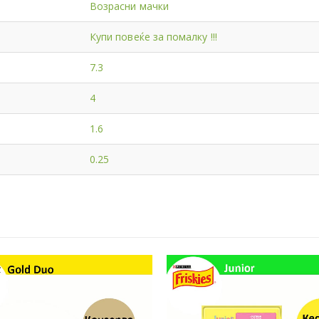
Возрасни мачки
Купи повеќе за помалку !!!
7.3
4
1.6
0.25