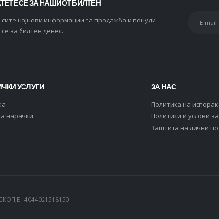
ТЕТЕ СЕ ЗА НАШИОТ БИЛТЕН
и сите најнови информации за продажба и понуди.
 се за билтен денес.
ЧКИ УСЛУГИ
ЗА НАС
ка
Политика на испорак
на нарачки
Политики и услови з
Заштита на лични п
СКОПЈЕ - 4044021518150