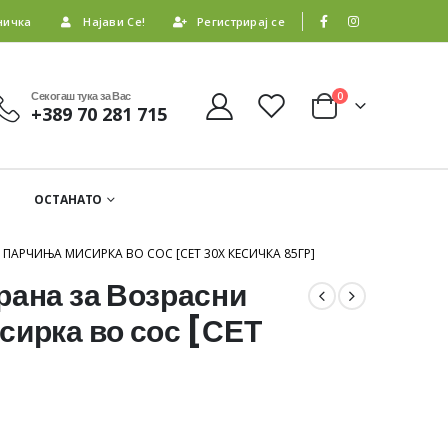
ничка
Најави Се!
Регистрирај се
Секогаш тука за Вас
0
+389 70 281 715
ОСТАНАТО
ПАРЧИЊА МИСИРКА ВО СОС [СЕТ 30X КЕСИЧКА 85ГР]
рана за Возрасни
сирка во сос [СЕТ