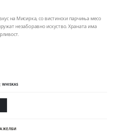
вкус на Мисирка, со вистински парчиња месо
пружат незаборавно искуство. Храната има
рливост.
P
,
WHISKAS
А ЖЕЛБИ