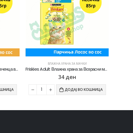
ВЛАЖНА ХРАНА ЗА МАЧКИ
Friskies Junior Влажна храна за Маченца во развој со Пилешко во сос [Кесичка 85]
Friskies Adult Влажна храна за Возрасни мачки со Лосос во сос [Кесичка 85]
34
ден
ОШНИЦА
ДОДАЈ ВО КОШНИЦА