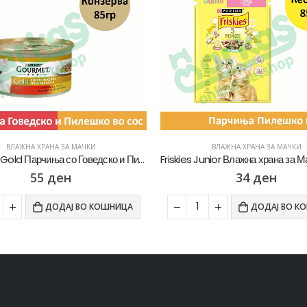
ВЛАЖНА ХРАНА ЗА МАЧКИ
ВЛАЖНА ХРАНА ЗА МАЧКИ
Gourmet Gold Парчиња со Говедско и Пилешко во сос [Конзерва 85]
55
ден
34
ден
ДОДАЈ ВО КОШНИЦА
ДОДАЈ ВО К