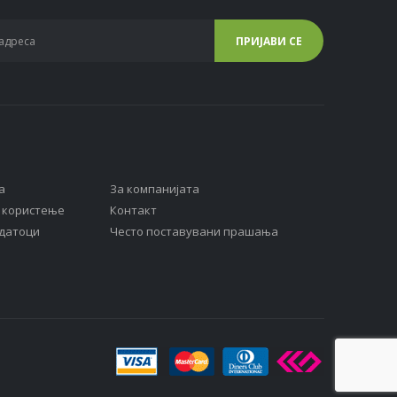
а
За компанијата
а користење
Контакт
одатоци
Често поставувани прашања