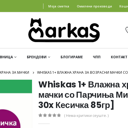
Моја сметка
Омилени производи
Кош
АВНИЦА
БРЕНДОВИ
БЛОГИРАМЕ
ЧПП
КОНТАКТ
ХРАНА ЗА МАЧКИ
WHISKAS 1+ ВЛАЖНА ХРАНА ЗА ВОЗРАСНИ МАЧКИ СО 
Whiskas 1+ Влажна х
мачки со Парчиња Ми
30x Кесичка 85гр]
( Нема критики сеуште. )
0
out of 5