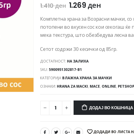
1.269
ден
1.410
ден
Комплетна храна за Возрасни мачки, со 
потопени во вкусен сос кои секогаш ќе 
мека текстура, што обезбедува лесна ва
Сетот содржи 30 кесички од 85гр.
ДОСТАПНОСТ:
НА ЗАЛИХА
SKU:
5900951302817-B1
КАТЕГОРИЈА
ВЛАЖНА ХРАНА ЗА МАЧКИ
ОЗНАКИ:
HRANA ZA MACKI
,
MACE
,
ONLINE
,
PETSHO
ДОДАЈ ВО КОШНИЦА
ДОДАДИ ВО ЛИСТА Н