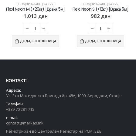
ПОВОДНИК/ЛАНЕЦ ЗА КУЧЕ
ПОВОДНИК/ЛАНЕЦ ЗА КУЧЕ
Flexi Neon M (<20кг) [Врвка 5м]
Flexi Neon S (<12кг) [Врвка 5м]
1.013
ден
982
ден
ДОДАЈ ВО КОШНИЦА
ДОДАЈ ВО КОШНИЦА
КОНТАКТ :
Адреса:
Ул. 3та Македонска Бригада бр. 48А, 1000, Аеродром, Скопје
Телефон:
+389 70 281 715
e-mail:
contact@markas.mk
Регистриран во Централен Регистар на РСМ, ЕДБ