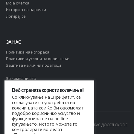
Moja сметка
Историја на нарачки
Логирај се
ЗА НАС
Политика на испорака
Политики и услови за користење
Заштита на лични податоци
За компанијата
Контакт
Веб страната користи колачиња!
Често поставувани прашања
Со кликнување на „Прифати“, се
согласувате со употребата на
колачињата кои ќе Ви овозможат
подобро корисничко ускуство и
функционирање на on-line
купувањето. Истото можете го
© Copyright 2021. Сите права се задржани од МАРКАС ДООЕЛ СКОПЈЕ
контролирате во делот
- 4044021518150