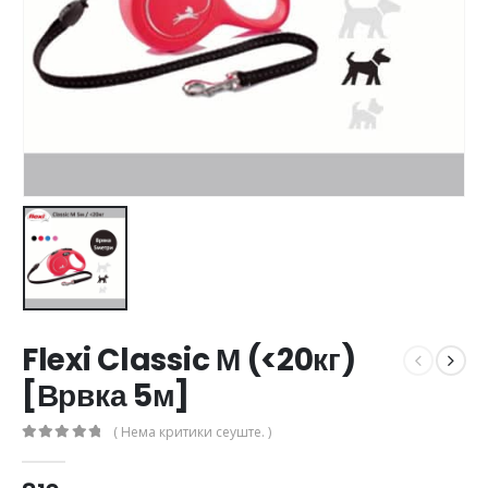
Flexi Classic М (<20кг)
[Врвка 5м]
( Нема критики сеуште. )
0
out of 5