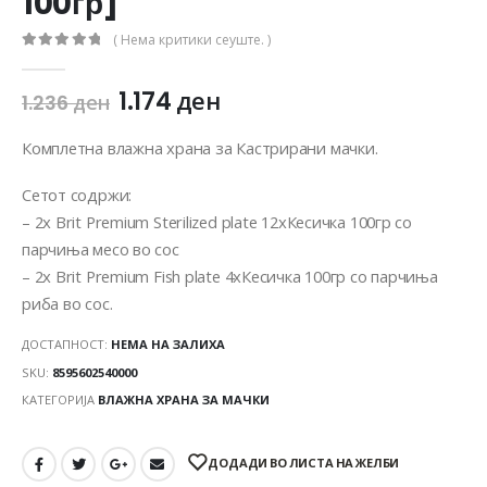
100гр]
( Нема критики сеуште. )
0
out of 5
1.174
ден
1.236
ден
Комплетна влажна храна за Кастрирани мачки.
Сетот содржи:
– 2х Brit Premium Sterilized plate 12хКесичка 100гр со
парчиња месо во сос
– 2х Brit Premium Fish plate 4хКесичка 100гр со парчиња
риба во сос.
ДОСТАПНОСТ:
НЕМА НА ЗАЛИХА
SKU:
8595602540000
КАТЕГОРИЈА
ВЛАЖНА ХРАНА ЗА МАЧКИ
ДОДАДИ ВО ЛИСТА НА ЖЕЛБИ