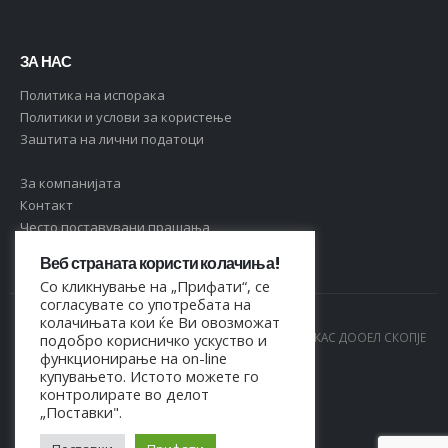
ЗА НАС
Политика на испорака
Политики и услови за користење
Заштита на лични податоци
За компанијата
Контакт
Често поставувани прашања
Веб страната користи колачиња!
Со кликнување на „Прифати“, се
согласувате со употребата на
колачињата кои ќе Ви овозможат
© Copyright 2021. Сите права се задржани од МАРКАС ДООЕЛ СКОПЈЕ
подобро корисничко ускуство и
функционирање на on-line
- 4044021518150
купувањето. Истото можете го
контролирате во делот
„Поставки".