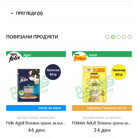
ПРЕГЛЕДИ (0)
ПОВРЗАНИ ПРОДУКТИ
ВЛАЖНА ХРАНА ЗА МАЧКИ
ВЛАЖНА ХРАНА ЗА МАЧКИ
Felix Agail Влажна храна за мачки со Лосос во желе [Кесичка 85гр]
Friskies Adult Влажна храна за Возрасни мачки со Пилешко во сос [Кесичка 85]
44
ден
34
ден