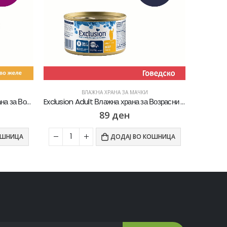
ВЛАЖНА ХРАНА ЗА МАЧКИ
Whiskas Pure Delight Влажна храна за Возрасни мачки со Парчиња Пилешко и Мисирка во желе [Кесичка 4×85гр]
Exclusion Adult Влажна храна за Возрасни мачки со Говедско пате [Конзерва 85гр]
89
ден
ОШНИЦА
ДОДАЈ ВО КОШНИЦА