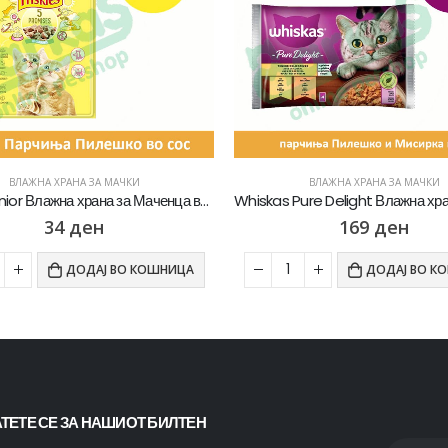
ВЛАЖНА ХРАНА ЗА МАЧКИ
ВЛАЖНА ХРАНА ЗА МАЧКИ
Friskies Junior Влажна храна за Маченца во развој со Пилешко во сос [Кесичка 85]
34
ден
169
ден
ДОДАЈ ВО КОШНИЦА
ДОДАЈ ВО К
ТЕТЕ СЕ ЗА НАШИОТ БИЛТЕН