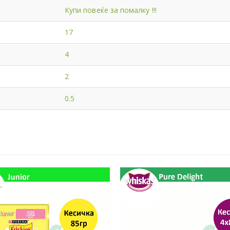
Купи повеќе за помалку !!!
17
4
2
0.5