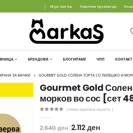
Моја сметка
Омилени производи
Кош
АВНИЦА
БРЕНДОВИ
БЛОГИРАМЕ
ЧПП
КОНТАКТ
ХРАНА ЗА МАЧКИ
GOURMET GOLD СОЛЕНА ТОРТА СО ПИЛЕШКО И МОРКО
Gourmet Gold Солена
морков во сос [сет 4
( Нема критики сеуште. )
0
out of 5
2.112
ден
2.640
ден