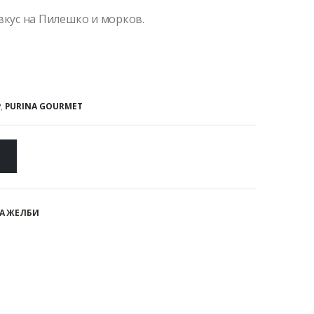
вкус на Пилешко и морков.
P
,
PURINA GOURMET
А ЖЕЛБИ