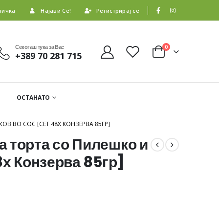
ничка
Најави Се!
Регистрирај се
Секогаш тука за Вас
0
+389 70 281 715
ОСТАНАТО
В ВО СОС [СЕТ 48Х КОНЗЕРВА 85ГР]
 торта со Пилешко и
8х Конзерва 85гр]