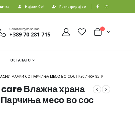
ничка
Најави Се!
Регистрирај се
Секогаш тука за Вас
0
+389 70 281 715
ОСТАНАТО
РАСНИ МАЧКИ СО ПАРЧИЊА МЕСО ВО СОС [ КЕСИЧКА 85ГР]
 care Влажна храна
 Парчиња месо во сос