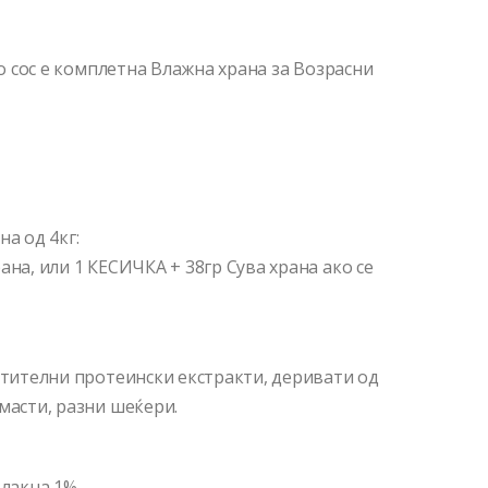
во сос е комплетна Влажна храна за Возрасни
а од 4кг:
ана, или 1 КЕСИЧКА + 38гр Сува храна ако се
астителни протеински екстракти, деривати од
масти, разни шеќери.
влакна 1%