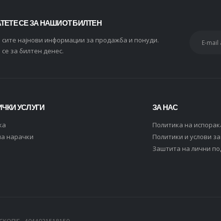
ТЕТЕ СЕ ЗА НАШИОТ БИЛТЕН
и сите најнови информации за продажба и понуди.
 се за билтен денес.
ЧКИ УСЛУГИ
ЗА НАС
ка
Политика на испорак
на нарачки
Политики и услови з
Заштита на лични п