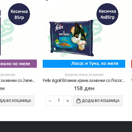
ВЛАЖНА ХРАНА ЗА МАЧКИ
ВЛАЖНА ХРАНА ЗА МАЧКИ
Felix Agail Влажна храна за мачки со Лосос, Туна во желе [Кесичка 4×85гр]
158
ден
169
ден
ДОДАЈ ВО КОШНИЦА
ДОДАЈ ВО К