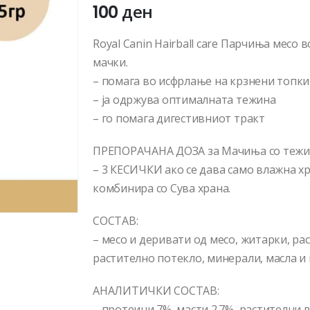
100
ден
Royal Canin Hairball care Парчиња месо 
мачки.
– помага во исфрлање на крзнени топки
– ја одржува оптималната тежина
– го помага дигестивниот тракт
ПРЕПОРАЧАНА ДОЗА за Мачиња со тежин
– 3 КЕСИЧКИ ако се дава само влажна хр
комбинира со Сува храна.
СОСТАВ:
– месо и деривати од месо, житарки, р
растително потекло, минерали, масла и 
АНАЛИТИЧКИ СОСТАВ:
– протеини 7%, масти 2.7%, растителни 