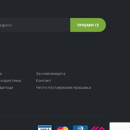
а
За компанијата
а користење
Контакт
одатоци
Често поставувани прашања