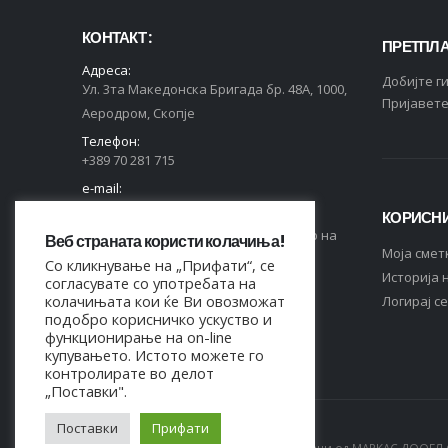
КОНТАКТ :
ПРЕТПЛА
Адреса:
Добијте г
Ул. 3та Македонска Бригада бр. 48А, 1000,
Пријавете
Аеродром, Скопје
Телефон:
+389 70 281 715
e-mail:
contact@markas.mk
КОРИСНИ
Регистриран во Централен Регистар на
Веб страната користи колачиња!
Moja смет
РСМ, ЕДБ 4044021518150.
Со кликнување на „Прифати“, се
Историја 
согласувате со употребата на
СЛЕДЕТЕ НЕ НА:
колачињата кои ќе Ви овозможат
Логирај се
подобро корисничко ускуство и
функционирање на on-line
купувањето. Истото можете го
контролирате во делот
„Поставки".
Поставки
Прифати