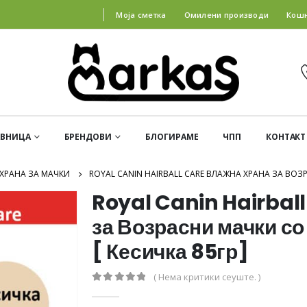
Моја сметка
Омилени производи
Кош
АВНИЦА
БРЕНДОВИ
БЛОГИРАМЕ
ЧПП
КОНТАКТ
ХРАНА ЗА МАЧКИ
ROYAL CANIN HAIRBALL CARE ВЛАЖНА ХРАНА ЗА ВОЗ
Royal Canin Hairball
за Возрасни мачки со
[ Кесичка 85гр]
( Нема критики сеуште. )
0
out of 5