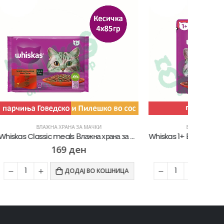
ВЛАЖНА ХРАНА ЗА МАЧКИ
Whiskas Classic meals Влажна храна за Возрасни мачки со Парчиња Говедско и Пилешко во сос [Кесичка 4×85гр]
Whiskas 1+ Влажна храна за Возрасни мачки со Парчиња Говедско во сос [Кесичка 85гр]
47
ден
ОШНИЦА
ДОДАЈ ВО КОШНИЦА